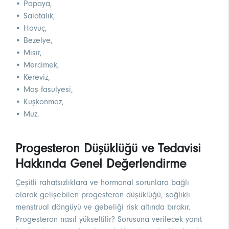
• Papaya,
• Salatalık,
• Havuç,
• Bezelye,
• Mısır,
• Mercimek,
• Kereviz,
• Maş fasulyesi,
• Kuşkonmaz,
• Muz.
Progesteron Düşüklüğü ve Tedavisi
Hakkında Genel Değerlendirme
Çeşitli rahatsızlıklara ve hormonal sorunlara bağlı
olarak gelişebilen progesteron düşüklüğü, sağlıklı
menstrual döngüyü ve gebeliği risk altında bırakır.
Progesteron nasıl yükseltilir? Sorusuna verilecek yanıt