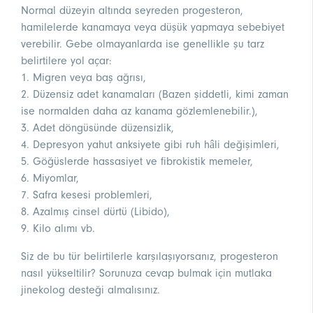
Normal düzeyin altında seyreden progesteron,
hamilelerde kanamaya veya düşük yapmaya sebebiyet
verebilir. Gebe olmayanlarda ise genellikle şu tarz
belirtilere yol açar:
1. Migren veya baş ağrısı,
2. Düzensiz adet kanamaları (Bazen şiddetli, kimi zaman
ise normalden daha az kanama gözlemlenebilir.),
3. Adet döngüsünde düzensizlik,
4. Depresyon yahut anksiyete gibi ruh hâli değişimleri,
5. Göğüslerde hassasiyet ve fibrokistik memeler,
6. Miyomlar,
7. Safra kesesi problemleri,
8. Azalmış cinsel dürtü (Libido),
9. Kilo alımı vb.
Siz de bu tür belirtilerle karşılaşıyorsanız, progesteron
nasıl yükseltilir? Sorunuza cevap bulmak için mutlaka
jinekolog desteği almalısınız.