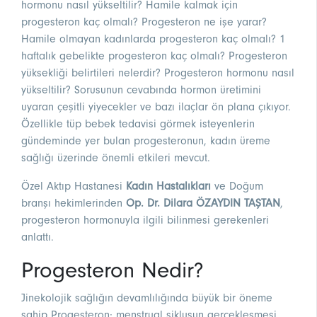
hormonu nasıl yükseltilir? Hamile kalmak için
progesteron kaç olmalı? Progesteron ne işe yarar?
Hamile olmayan kadınlarda progesteron kaç olmalı? 1
haftalık gebelikte progesteron kaç olmalı? Progesteron
yüksekliği belirtileri nelerdir? Progesteron hormonu nasıl
yükseltilir? Sorusunun cevabında hormon üretimini
uyaran çeşitli yiyecekler ve bazı ilaçlar ön plana çıkıyor.
Özellikle tüp bebek tedavisi görmek isteyenlerin
gündeminde yer bulan progesteronun, kadın üreme
sağlığı üzerinde önemli etkileri mevcut.
Özel Aktıp Hastanesi
Kadın Hastalıkları
ve Doğum
branşı hekimlerinden
Op. Dr. Dilara ÖZAYDIN TAŞTAN
,
progesteron hormonuyla ilgili bilinmesi gerekenleri
anlattı.
Progesteron Nedir?
Jinekolojik sağlığın devamlılığında büyük bir öneme
sahip Progesteron; menstrual siklusun gerçekleşmesi,