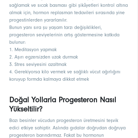
sağlamak ve sıcak basması gibi şikâyetleri kontrol altına
almak için, hormon replasman tedavileri sırasında yine
progestinlerden yararlanılır.
Bunun yanı sıra şu yaşam tarzı değişiklikleri,
progesteron seviyelerinin artış göstermesine katkıda
bulunur:
1. Meditasyon yapmak
2. Aşırı egzersizden uzak durmak
3. Stres seviyesini azaltmak
4. Gerekiyorsa kilo vermek ve sağlıklı vücut ağırlığını
koruyup formda kalmaya dikkat etmek
Doğal Yollarla Progesteron Nasıl
Yükseltilir?
Bazı besinler vücudun progesteron üretmesini teşvik
edici etkiye sahiptir. Aslında gıdalar doğrudan doğruya
progesteron barındırmaz. Fakat bu hormonun