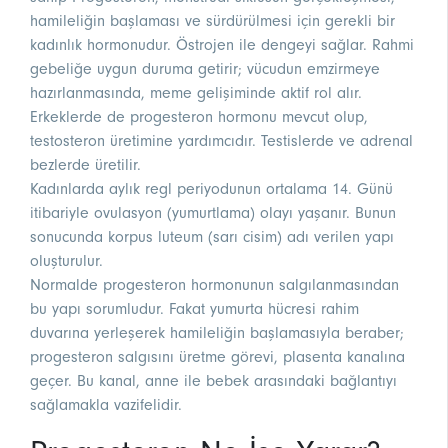
hamileliğin başlaması ve sürdürülmesi için gerekli bir
kadınlık hormonudur. Östrojen ile dengeyi sağlar. Rahmi
gebeliğe uygun duruma getirir; vücudun emzirmeye
hazırlanmasında, meme gelişiminde aktif rol alır.
Erkeklerde de progesteron hormonu mevcut olup,
testosteron üretimine yardımcıdır. Testislerde ve adrenal
bezlerde üretilir.
Kadınlarda aylık regl periyodunun ortalama 14. Günü
itibariyle ovulasyon (yumurtlama) olayı yaşanır. Bunun
sonucunda korpus luteum (sarı cisim) adı verilen yapı
oluşturulur.
Normalde progesteron hormonunun salgılanmasından
bu yapı sorumludur. Fakat yumurta hücresi rahim
duvarına yerleşerek hamileliğin başlamasıyla beraber;
progesteron salgısını üretme görevi, plasenta kanalına
geçer. Bu kanal, anne ile bebek arasındaki bağlantıyı
sağlamakla vazifelidir.