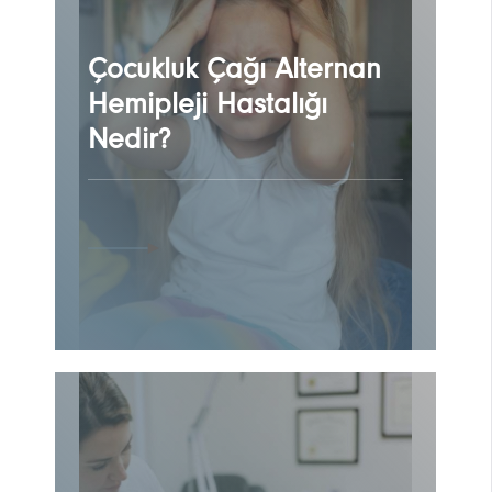
Çocukluk Çağı Alternan
Hemipleji Hastalığı
Nedir?