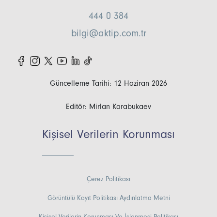
444 0 384
bilgi@aktip.com.tr
Güncelleme Tarihi: 12 Haziran 2026
Editör: Mirlan Karabukaev
Kişisel Verilerin Korunması
Çerez Politikası
Görüntülü Kayıt Politikası Aydınlatma Metni