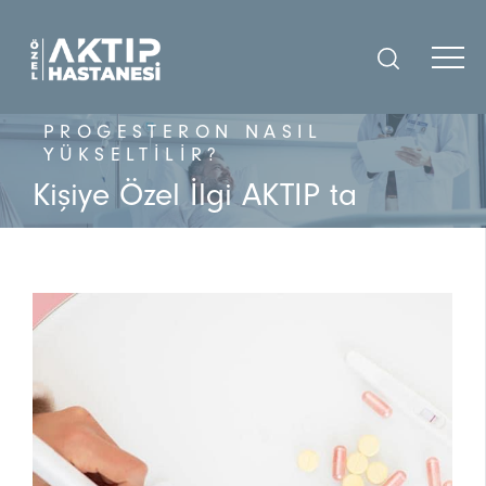
PROGESTERON NASIL
YÜKSELTILIR?
Kişiye Özel İlgi AKTIP ta