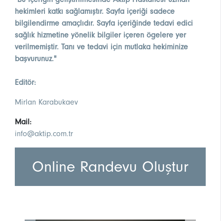
hekimleri katkı sağlamıştır. Sayfa içeriği sadece
bilgilendirme amaçlıdır. Sayfa içeriğinde tedavi edici
sağlık hizmetine yönelik bilgiler içeren ögelere yer
verilmemiştir. Tanı ve tedavi için mutlaka hekiminize
başvurunuz."
Editör:
Mirlan Karabukaev
Mail:
info@aktip.com.tr
Online Randevu Oluştur