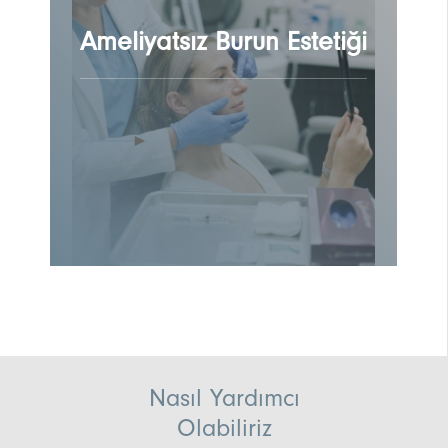
Ameliyatsız Burun Estetiği
Nasıl Yardımcı
Olabiliriz