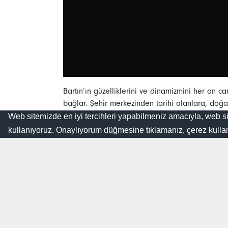
Bartın’ın güzelliklerini ve dinamizmini her an ca
bağlar. Şehir merkezinden tarihi alanlara, doğa
şehirde yaşayanlar hem de uzakta olup memleket
Web sitemizde en iyi tercihleri yapabilmeniz amacıyla, web si
Hastanesi, modern sağlık hizmetleriyle bölge 
kullanıyoruz. Onaylıyorum düğmesine tıklamanız, çerez kullanım
sağlık hizmetleri hakkında bilgi almak için canlı 
Nasıl Yardımcı