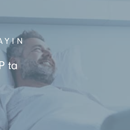
AYIN
P ta