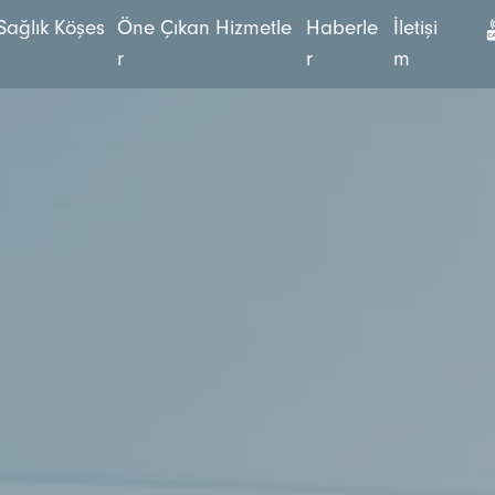
S
a
ğ
l
ı
k
K
ö
ş
e
s
Ö
n
e
Ç
ı
k
a
n
H
i
z
m
e
t
l
e
H
a
b
e
r
l
e
İ
l
e
t
i
ş
i
i
r
r
m