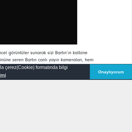
ncel görüntüler sunarak sizi Bartın’ın kalbine
önüne seren Bartın canlı yayın kameraları, hem
ın’da sağlık sektörünün öncüsü olan Özel Aktıp
la çerez(Cookie) formatında bilgi
Onaylıyorum
lerini yakından izlemek hem de Bartın’daki
imi
siniz!