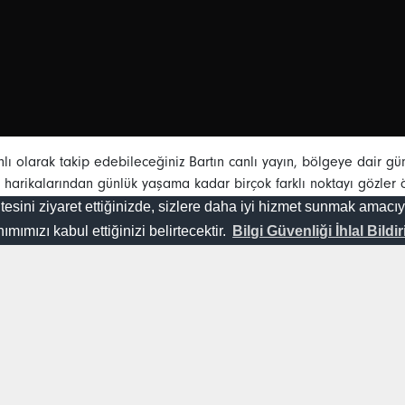
nlı olarak takip edebileceğiniz Bartın canlı yayın, bölgeye dair gü
 harikalarından günlük yaşama kadar birçok farklı noktayı gözler 
 hasreti çekenler için bir köprü görevi görmektedir. Ayrıca, Bart
tesini ziyaret ettiğinizde, sizlere daha iyi hizmet sunmak amacıy
halkının yanında olmaya devam ediyor. Hem yerel yaşamın dinamik
ımızı kabul ettiğinizi belirtecektir.
Bilgi Güvenliği İhlal Bildir
yayın seçenekleriyle siz de Bartın’ı kesintisiz bir şekilde izleyebilir