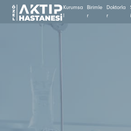
K
u
r
u
m
s
a
B
i
r
i
m
l
e
D
o
k
t
o
r
l
a
l
r
r