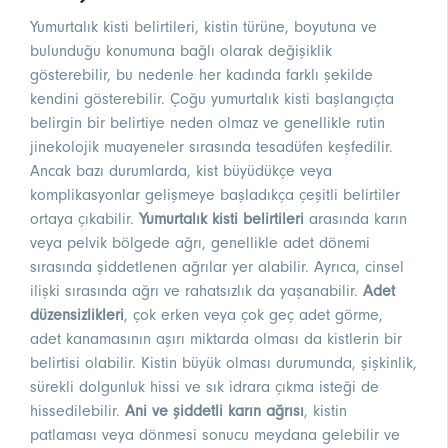
Yumurtalık kisti belirtileri, kistin türüne, boyutuna ve
bulunduğu konumuna bağlı olarak değişiklik
gösterebilir, bu nedenle her kadında farklı şekilde
kendini gösterebilir. Çoğu yumurtalık kisti başlangıçta
belirgin bir belirtiye neden olmaz ve genellikle rutin
jinekolojik muayeneler sırasında tesadüfen keşfedilir.
Ancak bazı durumlarda, kist büyüdükçe veya
komplikasyonlar gelişmeye başladıkça çeşitli belirtiler
ortaya çıkabilir.
Yumurtalık kisti belirtileri
arasında karın
veya pelvik bölgede ağrı, genellikle adet dönemi
sırasında şiddetlenen ağrılar yer alabilir. Ayrıca, cinsel
ilişki sırasında ağrı ve rahatsızlık da yaşanabilir.
Adet
düzensizlikleri
, çok erken veya çok geç adet görme,
adet kanamasının aşırı miktarda olması da kistlerin bir
belirtisi olabilir. Kistin büyük olması durumunda, şişkinlik,
sürekli dolgunluk hissi ve sık idrara çıkma isteği de
hissedilebilir.
Ani ve şiddetli karın ağrısı
, kistin
patlaması veya dönmesi sonucu meydana gelebilir ve