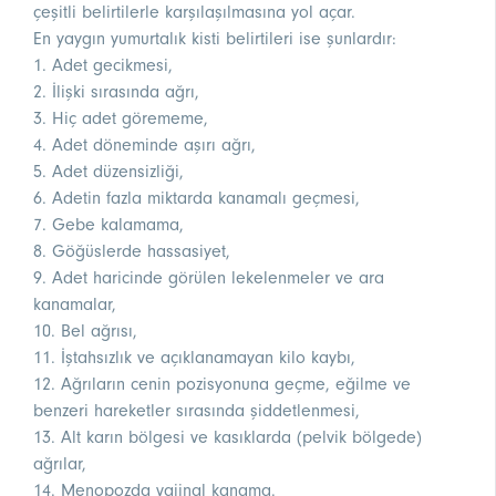
çeşitli belirtilerle karşılaşılmasına yol açar.
En yaygın yumurtalık kisti belirtileri ise şunlardır:
1. Adet gecikmesi,
2. İlişki sırasında ağrı,
3. Hiç adet görememe,
4. Adet döneminde aşırı ağrı,
5. Adet düzensizliği,
6. Adetin fazla miktarda kanamalı geçmesi,
7. Gebe kalamama,
8. Göğüslerde hassasiyet,
9. Adet haricinde görülen lekelenmeler ve ara
kanamalar,
10. Bel ağrısı,
11. İştahsızlık ve açıklanamayan kilo kaybı,
12. Ağrıların cenin pozisyonuna geçme, eğilme ve
benzeri hareketler sırasında şiddetlenmesi,
13. Alt karın bölgesi ve kasıklarda (pelvik bölgede)
ağrılar,
14. Menopozda vajinal kanama.