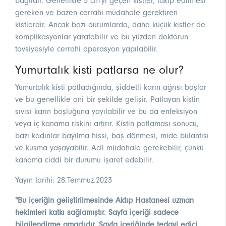
bağlıdır. Genellikle 5 cm'yi geçen kistler, takip edilmesi
gereken ve bazen cerrahi müdahale gerektiren
kistlerdir. Ancak bazı durumlarda, daha küçük kistler de
komplikasyonlar yaratabilir ve bu yüzden doktorun
tavsiyesiyle cerrahi operasyon yapılabilir.
Yumurtalık kisti patlarsa ne olur?
Yumurtalık kisti patladığında, şiddetli karın ağrısı başlar
ve bu genellikle ani bir şekilde gelişir. Patlayan kistin
sıvısı karın boşluğuna yayılabilir ve bu da enfeksiyon
veya iç kanama riskini artırır. Kistin patlaması sonucu,
bazı kadınlar bayılma hissi, baş dönmesi, mide bulantısı
ve kusma yaşayabilir. Acil müdahale gerekebilir, çünkü
kanama ciddi bir durumu işaret edebilir.
Yayın tarihi: 28.Temmuz.2023
"Bu içeriğin geliştirilmesinde Aktıp Hastanesi uzman
hekimleri katkı sağlamıştır. Sayfa içeriği sadece
bilgilendirme amaçlıdır. Sayfa içeriğinde tedavi edici