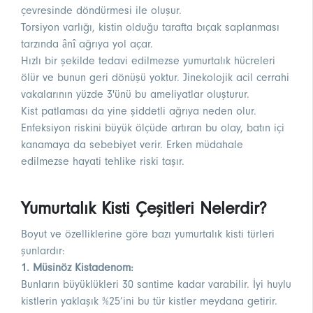
çevresinde döndürmesi ile oluşur.
Torsiyon varlığı, kistin olduğu tarafta bıçak saplanması
tarzında ânî ağrıya yol açar.
Hızlı bir şekilde tedavi edilmezse yumurtalık hücreleri
ölür ve bunun geri dönüşü yoktur. Jinekolojik acil cerrahi
vakalarının yüzde 3'ünü bu ameliyatlar oluşturur.
Kist patlaması da yine şiddetli ağrıya neden olur.
Enfeksiyon riskini büyük ölçüde artıran bu olay, batın içi
kanamaya da sebebiyet verir. Erken müdahale
edilmezse hayati tehlike riski taşır.
Yumurtalık Kisti Çeşitleri Nelerdir?
Boyut ve özelliklerine göre bazı yumurtalık kisti türleri
şunlardır:
1. Müsinöz Kistadenom:
Bunların büyüklükleri 30 santime kadar varabilir. İyi huylu
kistlerin yaklaşık %25’ini bu tür kistler meydana getirir.