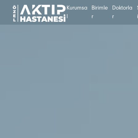
K
u
r
u
m
s
a
B
i
r
i
m
l
e
D
o
k
t
o
r
l
a
l
r
r