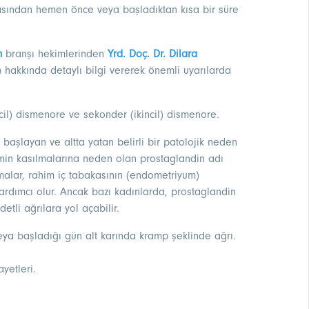
asından hemen önce veya başladıktan kısa bir süre
m
branşı hekimlerinden
Yrd. Doç. Dr. Dilara
 hakkında detaylı bilgi vererek önemli uyarılarda
ncil) dismenore ve sekonder (ikincil) dismenore.
aşlayan ve altta yatan belirli bir patolojik neden
ahmin kasılmalarına neden olan prostaglandin adı
lmalar, rahim iç tabakasının (endometriyum)
dımcı olur. Ancak bazı kadınlarda, prostaglandin
etli ağrılara yol açabilir.
 başladığı gün alt karında kramp şeklinde ağrı.
yetleri.