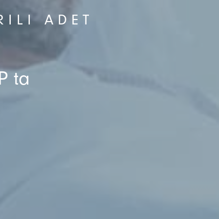
ILI ADET
P ta