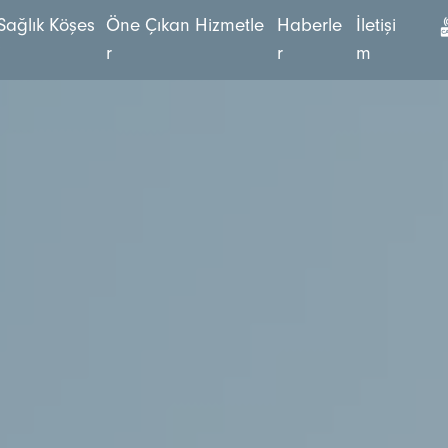
S
a
ğ
l
ı
k
K
ö
ş
e
s
Ö
n
e
Ç
ı
k
a
n
H
i
z
m
e
t
l
e
H
a
b
e
r
l
e
İ
l
e
t
i
ş
i
i
r
r
m