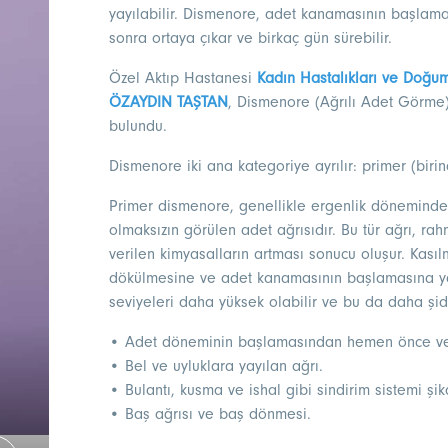
yayılabilir. Dismenore, adet kanamasının başlam
sonra ortaya çıkar ve birkaç gün sürebilir.
Özel Aktıp Hastanesi
Kadın Hastalıkları ve Doğu
ÖZAYDIN TAŞTAN
, Dismenore (Ağrılı Adet Görme)
bulundu.
Dismenore iki ana kategoriye ayrılır: primer (biri
Primer dismenore, genellikle ergenlik döneminde b
olmaksızın görülen adet ağrısıdır. Bu tür ağrı, r
verilen kimyasalların artması sonucu oluşur. Kası
dökülmesine ve adet kanamasının başlamasına yar
seviyeleri daha yüksek olabilir ve bu da daha şidd
• Adet döneminin başlamasından hemen önce veya
• Bel ve uyluklara yayılan ağrı.
• Bulantı, kusma ve ishal gibi sindirim sistemi şika
• Baş ağrısı ve baş dönmesi.