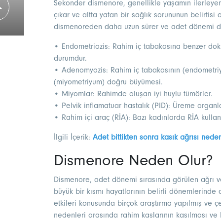
Sekonder dismenore, genellikle yaşamın ilerleye
çıkar ve altta yatan bir sağlık sorununun belirtisi
dismenoreden daha uzun sürer ve adet dönemi dı
• Endometriozis: Rahim iç tabakasına benzer dok
durumdur.
• Adenomyozis: Rahim iç tabakasının (endometri
(miyometriyum) doğru büyümesi.
• Miyomlar: Rahimde oluşan iyi huylu tümörler.
• Pelvik inflamatuar hastalık (PID): Üreme organl
• Rahim içi araç (RİA): Bazı kadınlarda RİA kullan
İlgili İçerik:
Adet bittikten sonra kasık ağrısı nede
Dismenore Neden Olur?
Dismenore, adet dönemi sırasında görülen ağrı ve
büyük bir kısmı hayatlarının belirli dönemlerind
etkileri konusunda birçok araştırma yapılmış ve çe
nedenleri arasında rahim kaslarının kasılması ve 