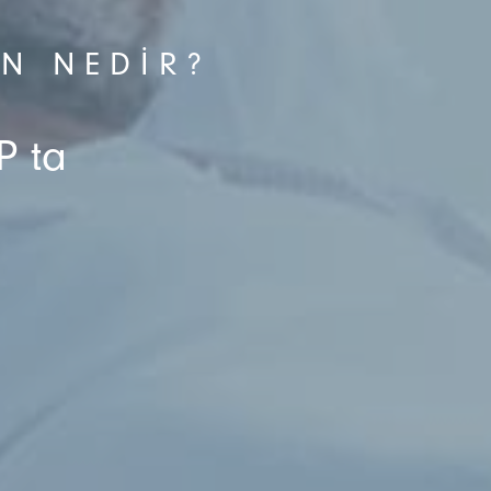
N NEDIR?
P ta