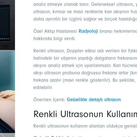
analiz etmeye olanak tanır. Geleneksel ultrason, 
ultrason, kırmızı ve mavi renklerle kan akışının hız
daha ayrıntılı bir içgörü sağlar ve birçok hastalığ
Özel Aktıp Hastanesi
Radyoloji
branşı hekimleri
hakkında bilgi verdi.
Renkli ultrason, Doppler etkisi adı verilen bir fiz
halindeki bir objenin yaydığı dalgaların frekansınd
akışını analiz etmek için uyarlanmıştır. Kan hücrele
akışı ultrason probuna doğruysa frekans artar (kır
frekans azalır (mavi renkle gösterilir). Bu şekilde
edilebilir.
Önerilen İçerik:
Gebelikte detaylı ultrason
Renkli Ultrasonun Kullanı
Renkli ultrasonun kullanım alanları oldukça genişti