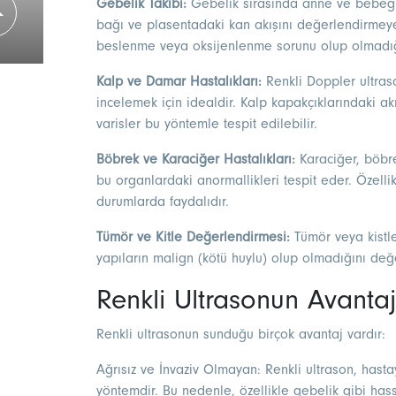
Gebelik Takibi:
Gebelik sırasında anne ve bebeğin 
bağı ve plasentadaki kan akışını değerlendirmey
beslenme veya oksijenlenme sorunu olup olmadığı 
Kalp ve Damar Hastalıkları:
Renkli Doppler ultraso
incelemek için idealdir. Kalp kapakçıklarındaki akış
varisler bu yöntemle tespit edilebilir.
Böbrek ve Karaciğer Hastalıkları:
Karaciğer, böbre
bu organlardaki anormallikleri tespit eder. Özelli
durumlarda faydalıdır.
Tümör ve Kitle Değerlendirmesi:
Tümör veya kistle
yapıların malign (kötü huylu) olup olmadığını değ
Renkli Ultrasonun Avantaj
Renkli ultrasonun sunduğu birçok avantaj vardır:
Ağrısız ve İnvaziv Olmayan: Renkli ultrason, hast
yöntemdir. Bu nedenle, özellikle gebelik gibi has