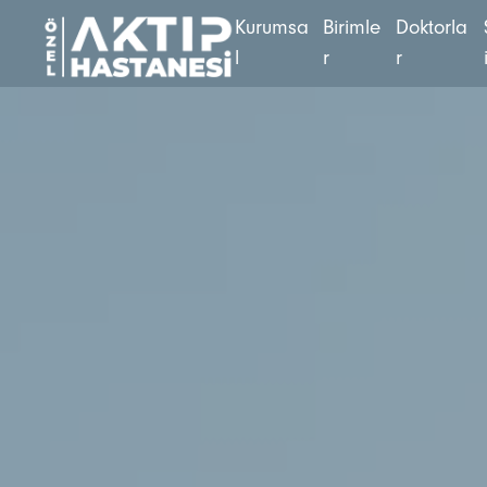
K
u
r
u
m
s
a
B
i
r
i
m
l
e
D
o
k
t
o
r
l
a
l
r
r