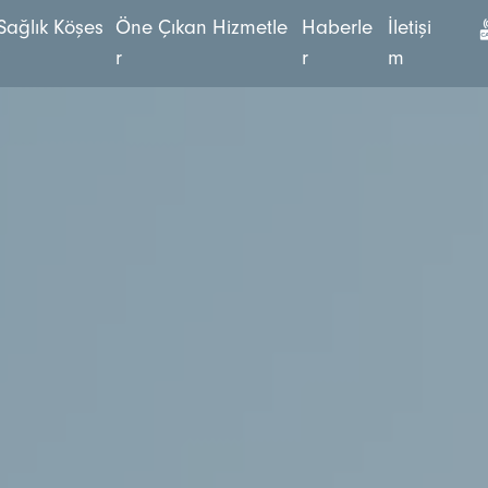
S
a
ğ
l
ı
k
K
ö
ş
e
s
Ö
n
e
Ç
ı
k
a
n
H
i
z
m
e
t
l
e
H
a
b
e
r
l
e
İ
l
e
t
i
ş
i
i
r
r
m