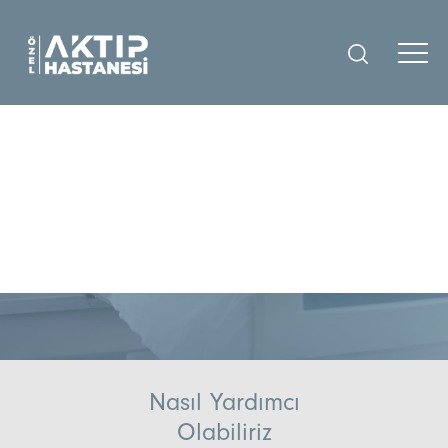
#kanserhaftası #erkenteşhishayatkurtarır
444 0 384 · aktip.com.tr
1-7 NİSAN KANSER
FARKINDALIK HAFTASI
Kişiye Özel İlgi AKTIP ta
Nasıl Yardımcı
Olabiliriz