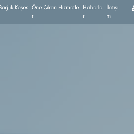
S
a
ğ
l
ı
k
K
ö
ş
e
s
Ö
n
e
Ç
ı
k
a
n
H
i
z
m
e
t
l
e
H
a
b
e
r
l
e
İ
l
e
t
i
ş
i
i
r
r
m