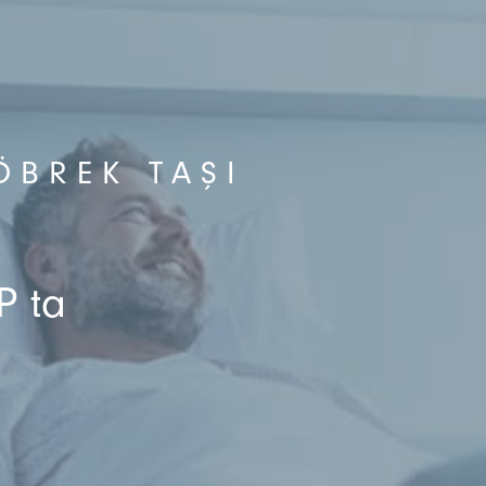
BÖBREK TAŞI
P ta