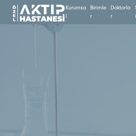
K
u
r
u
m
s
a
B
i
r
i
m
l
e
D
o
k
t
o
r
l
a
l
r
r