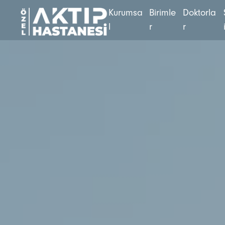
K
u
r
u
m
s
a
B
i
r
i
m
l
e
D
o
k
t
o
r
l
a
l
r
r