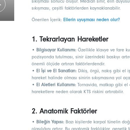
sıkışması sonucu oluşur. Median sinir, elin duyusun
sıkışması, çeşitli faktörlerden kaynaklanabilir.
Önerilen İçerik:
Ellerin uyuşması neden olur?
1. Tekrarlayan Hareketler
• Bilgisayar Kullanımı:
Özellikle klavye ve fare ku
pozisyonda tutulması, sinir üzerindeki baskıyı artıra
önemli ölçüde artıran faktörlerdendir.
• El İşi ve El Sanatları:
Dikiş, örgü, nakış gibi el i
hareket halinde olması sinirin sıkışmasına yol açab
• El Aletleri Kullanımı:
Tornavida, matkap gibi el a
hareketlere neden olarak KTS riskini artırabilir.
2. Anatomik Faktörler
• Bileğin Yapısı:
Bazı kişilerde karpal tünelin doğ
olasılığını artırır. Bu anatomik farklılıklar, genetik f