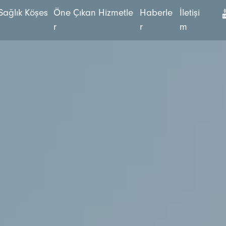
S
a
ğ
l
ı
k
K
ö
ş
e
s
Ö
n
e
Ç
ı
k
a
n
H
i
z
m
e
t
l
e
H
a
b
e
r
l
e
İ
l
e
t
i
ş
i
i
r
r
m