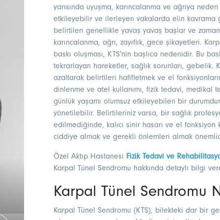
yarısında uyuşma, karıncalanma ve ağrıya neden o
etkileyebilir ve ilerleyen vakalarda elin kavrama 
belirtileri genellikle yavaş yavaş başlar ve zamanl
karıncalanma, ağrı, zayıflık, gece şikayetleri. Ka
baskı oluşması, KTS'nin başlıca nedenidir. Bu bas
tekrarlayan hareketler, sağlık sorunları, gebelik.
azaltarak belirtileri hafifletmek ve el fonksiyonlar
dinlenme ve atel kullanımı, fizik tedavi, medikal
günlük yaşamı olumsuz etkileyebilen bir durumdur
yönetilebilir. Belirtileriniz varsa, bir sağlık prof
edilmediğinde, kalıcı sinir hasarı ve el fonksiyon 
ciddiye almak ve gerekli önlemleri almak önemlid
Özel Aktıp Hastanesi
Fizik Tedavi ve Rehabilitasy
Karpal Tünel Sendromu hakkında detaylı bilgi ver
Karpal Tünel Sendromu N
Karpal Tünel Sendromu (KTS), bilekteki dar bir ge