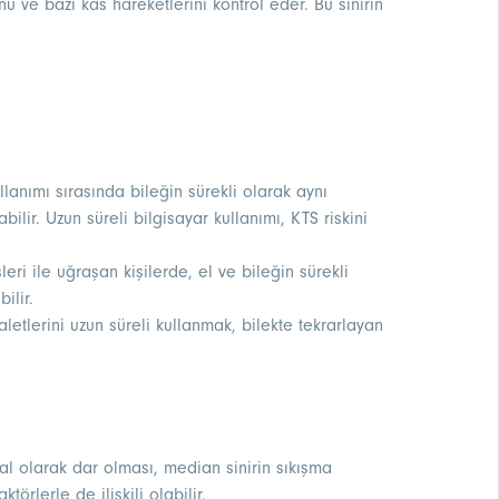
u ve bazı kas hareketlerini kontrol eder. Bu sinirin
llanımı sırasında bileğin sürekli olarak aynı
bilir. Uzun süreli bilgisayar kullanımı, KTS riskini
şleri ile uğraşan kişilerde, el ve bileğin sürekli
ilir.
letlerini uzun süreli kullanmak, bilekte tekrarlayan
al olarak dar olması, median sinirin sıkışma
aktörlerle de ilişkili olabilir.