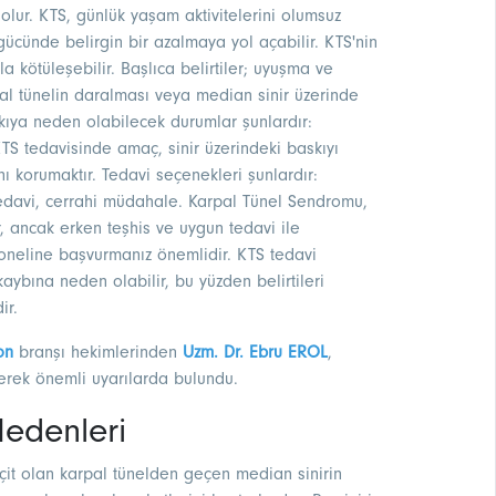
lur. KTS, günlük yaşam aktivitelerini olumsuz
gücünde belirgin bir azalmaya yol açabilir. KTS'nin
a kötüleşebilir. Başlıca belirtiler; uyuşma ve
rpal tünelin daralması veya median sinir üzerinde
kıya neden olabilecek durumlar şunlardır:
 KTS tedavisinde amaç, sinir üzerindeki baskıyı
ını korumaktır. Tedavi seçenekleri şunlardır:
 tedavi, cerrahi müdahale. Karpal Tünel Sendromu,
, ancak erken teşhis ve uygun tedavi ile
esyoneline başvurmanız önemlidir. KTS tedavi
kaybına neden olabilir, bu yüzden belirtileri
ir.
on
branşı hekimlerinden
Uzm. Dr. Ebru EROL
,
erek önemli uyarılarda bulundu.
edenleri
çit olan karpal tünelden geçen median sinirin