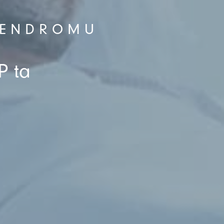
SENDROMU
P ta