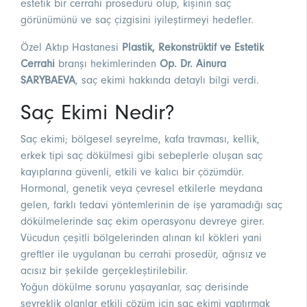
estetik bir cerrahi prosedürü olup, kişinin saç
görünümünü ve saç çizgisini iyileştirmeyi hedefler.
Özel Aktıp Hastanesi
Plastik, Rekonstrüktif ve Estetik
Cerrahi
branşı hekimlerinden
Op. Dr. Ainura
SARYBAEVA
, saç ekimi hakkında detaylı bilgi verdi.
Saç Ekimi Nedir?
Saç ekimi; bölgesel seyrelme, kafa travması, kellik,
erkek tipi saç dökülmesi gibi sebeplerle oluşan saç
kayıplarına güvenli, etkili ve kalıcı bir çözümdür.
Hormonal, genetik veya çevresel etkilerle meydana
gelen, farklı tedavi yöntemlerinin de işe yaramadığı saç
dökülmelerinde saç ekim operasyonu devreye girer.
Vücudun çeşitli bölgelerinden alınan kıl kökleri yani
greftler ile uygulanan bu cerrahi prosedür, ağrısız ve
acısız bir şekilde gerçekleştirilebilir.
Yoğun dökülme sorunu yaşayanlar, saç derisinde
seyreklik olanlar etkili çözüm için saç ekimi yaptırmak