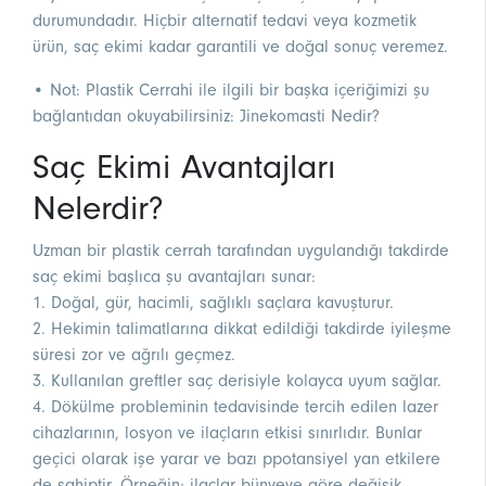
durumundadır. Hiçbir alternatif tedavi veya kozmetik
ürün, saç ekimi kadar garantili ve doğal sonuç veremez.
• Not: Plastik Cerrahi ile ilgili bir başka içeriğimizi şu
bağlantıdan okuyabilirsiniz:
Jinekomasti Nedir
?
Saç Ekimi Avantajları
Nelerdir?
Uzman bir plastik cerrah tarafından uygulandığı takdirde
saç ekimi başlıca şu avantajları sunar:
1. Doğal, gür, hacimli, sağlıklı saçlara kavuşturur.
2. Hekimin talimatlarına dikkat edildiği takdirde iyileşme
süresi zor ve ağrılı geçmez.
3. Kullanılan greftler saç derisiyle kolayca uyum sağlar.
4. Dökülme probleminin tedavisinde tercih edilen lazer
cihazlarının, losyon ve ilaçların etkisi sınırlıdır. Bunlar
geçici olarak işe yarar ve bazı ppotansiyel yan etkilere
de sahiptir. Örneğin; ilaçlar bünyeye göre değişik