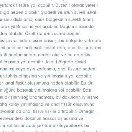
tarak fissüre yol açabilir. Düzenli olarak yeterli
zlığa neden olabilir. Şiddetli ve uzun süreli ishal
ve sulu dışkılama, anüs bölgesinin sürekli tahriş
rak yırtılmasına yol açabilir. Doğum sırasında
den olabilir. Özellikle uzun süren doğum
üs çevresinde oluşan basınç, bu bölgede yırtıklara
 enflamatuar bağırsak hastalıkları, anal fissür riskini
onik iltihaplanmalara neden olur ve bu da anüs
tılmasına yol açabilir. Anal bölgede cinsel
nılmaması veya aşırı zorlanma, anal fissüre neden
un tahriş olmasına ve yırtılmasına yol açabilir.
, anal fissür oluşumuna neden olabilir. Bu tür
lüğünü bozarak yırtılmalara yol açabilir. Bazı
an akışının sağlanamaması, bu dokuların iyileşme
 daha kolay yırtılmasına ve anal fissür oluşumuna
yonlar da anal fissür riskini artırabilir. Örneğin,
üs çevresindeki dokunun hassaslaşmasına ve
şam kalitesini ciddi şekilde etkileyebilecek bir