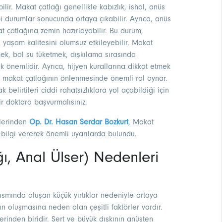
ilir. Makat çatlağı genellikle kabızlık, ishal, anüs
 durumlar sonucunda ortaya çıkabilir. Ayrıca, anüs
t çatlağına zemin hazırlayabilir. Bu durum,
in yaşam kalitesini olumsuz etkileyebilir. Makat
mek, bol su tüketmek, dışkılama sırasında
nemlidir. Ayrıca, hijyen kurallarına dikkat etmek
 makat çatlağının önlenmesinde önemli rol oynar.
belirtileri ciddi rahatsızlıklara yol açabildiği için
ir doktora başvurmalısınız.
lerinden
Op. Dr. Hasan Serdar Bozkurt
,
Makat
 bilgi vererek önemli uyarılarda bulundu.
ı, Anal Ülser) Nedenleri
kısmında oluşan küçük yırtıklar nedeniyle ortaya
arın oluşmasına neden olan çeşitli faktörler vardır.
rinden biridir. Sert ve büyük dışkının anüsten