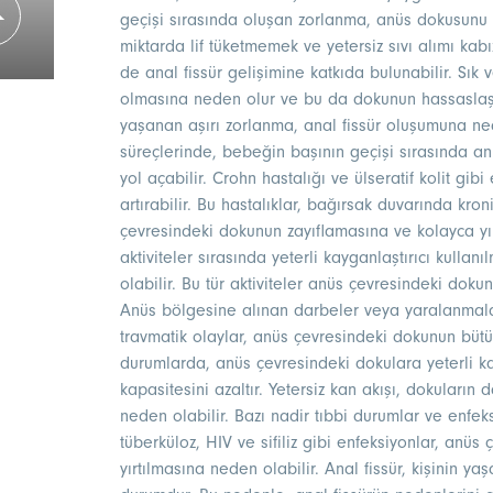
geçişi sırasında oluşan zorlanma, anüs dokusunu yır
miktarda lif tüketmemek ve yetersiz sıvı alımı kabı
de anal fissür gelişimine katkıda bulunabilir. Sık 
olmasına neden olur ve bu da dokunun hassaslaşa
yaşanan aşırı zorlanma, anal fissür oluşumuna ne
süreçlerinde, bebeğin başının geçişi sırasında an
yol açabilir. Crohn hastalığı ve ülseratif kolit gibi
artırabilir. Bu hastalıklar, bağırsak duvarında kr
çevresindeki dokunun zayıflamasına ve kolayca yır
aktiviteler sırasında yeterli kayganlaştırıcı kulla
olabilir. Bu tür aktiviteler anüs çevresindeki dokun
Anüs bölgesine alınan darbeler veya yaralanmalar
travmatik olaylar, anüs çevresindeki dokunun bütün
durumlarda, anüs çevresindeki dokulara yeterli k
kapasitesini azaltır. Yetersiz kan akışı, dokuların
neden olabilir. Bazı nadir tıbbi durumlar ve enfeksi
tüberküloz, HIV ve sifiliz gibi enfeksiyonlar, an
yırtılmasına neden olabilir. Anal fissür, kişinin ya