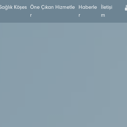
S
a
ğ
l
ı
k
K
ö
ş
e
s
Ö
n
e
Ç
ı
k
a
n
H
i
z
m
e
t
l
e
H
a
b
e
r
l
e
İ
l
e
t
i
ş
i
i
r
r
m