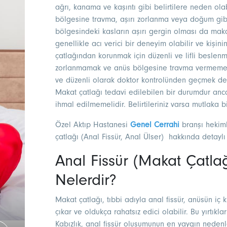
ağrı, kanama ve kaşıntı gibi belirtilere neden olab
bölgesine travma, aşırı zorlanma veya doğum gibi
bölgesindeki kasların aşırı gergin olması da maka
genellikle acı verici bir deneyim olabilir ve kişin
çatlağından korunmak için düzenli ve lifli beslen
zorlanmamak ve anüs bölgesine travma vermemek ö
ve düzenli olarak doktor kontrolünden geçmek de
Makat çatlağı tedavi edilebilen bir durumdur ancak 
ihmal edilmemelidir. Belirtileriniz varsa mutlaka b
Özel Aktıp Hastanesi
Genel Cerrahi
branşı hekim
çatlağı (Anal Fissür, Anal Ülser) hakkında detaylı
Anal Fissür (Makat Çatlağ
Nelerdir?
Makat çatlağı, tıbbi adıyla anal fissür, anüsün iç 
çıkar ve oldukça rahatsız edici olabilir. Bu yırtıkl
Kabızlık, anal fissür oluşumunun en yaygın nedenle