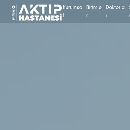
K
u
r
u
m
s
a
B
i
r
i
m
l
e
D
o
k
t
o
r
l
a
l
r
r