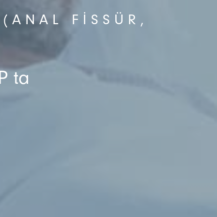
(ANAL FISSÜR,
P ta