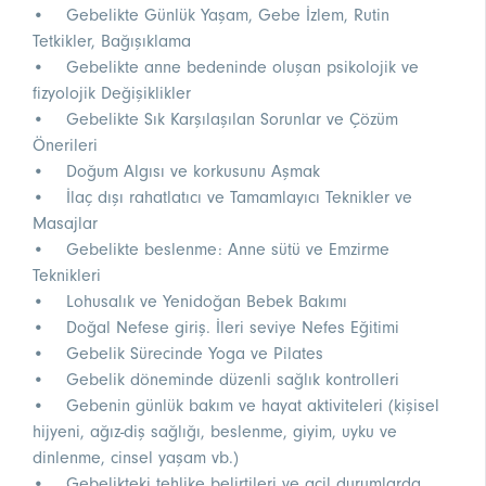
• Gebelikte Günlük Yaşam, Gebe İzlem, Rutin
Tetkikler, Bağışıklama
• Gebelikte anne bedeninde oluşan psikolojik ve
fizyolojik Değişiklikler
• Gebelikte Sık Karşılaşılan Sorunlar ve Çözüm
Önerileri
• Doğum Algısı ve korkusunu Aşmak
• İlaç dışı rahatlatıcı ve Tamamlayıcı Teknikler ve
Masajlar
• Gebelikte beslenme: Anne sütü ve Emzirme
Teknikleri
• Lohusalık ve Yenidoğan Bebek Bakımı
• Doğal Nefese giriş. İleri seviye Nefes Eğitimi
• Gebelik Sürecinde Yoga ve Pilates
• Gebelik döneminde düzenli sağlık kontrolleri
• Gebenin günlük bakım ve hayat aktiviteleri (kişisel
hijyeni, ağız-diş sağlığı, beslenme, giyim, uyku ve
dinlenme, cinsel yaşam vb.)
• Gebelikteki tehlike belirtileri ve acil durumlarda