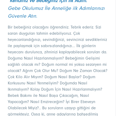
"Kendiniz ve Bebeğiniz için İlk Adım."
Gebe Okulumuz İle Anneliğe ilk Adımlarınızı
Güvenle Atın.
Bir bebeğiniz olacağını öğrendiniz. Tebrik ederiz. Sizi
saran duyguları tahmin edebiliyoruz. Çok
heyecanlandığınızı, sevindiğinizi, sevincinizi sevdikleriniz
ile paylaşmak için sabırsızlandığınızı... İlk günlerin
heyecanı durulunca, zihninizi kaplayabilecek soruları da.
Doğuma Nasıl Hazırlanmalıyım? Bebeğimin Gelişimi
sağlıklı olacak mı? Doğum normal mi yoksa sezaryen mi
olacak? Ağrım Çok Olur Mu? Doğum Ne Zaman Olacak?
Çok Kilo Alır Mıyım? Doğum Nasıl Başlar? Doğum
Korkusunu Nasıl Yenmeliyim? Doğumda Nasıl
Ikınmalıyım? Kolay Doğum İçin Nasıl Hazırlanmalıyım?
Bebek Bakımı ile Nasıl Başa Çıkacağım, Nasıl
Yapacağım? Nasıl Emzireceğim? İyi Birer Ebeveyn
Olabilecek Miyiz?.. Bu soruların uzayıp gittiğini de
görmekteyiz. Oysa ki, anne adaylarına bahşedilmiş