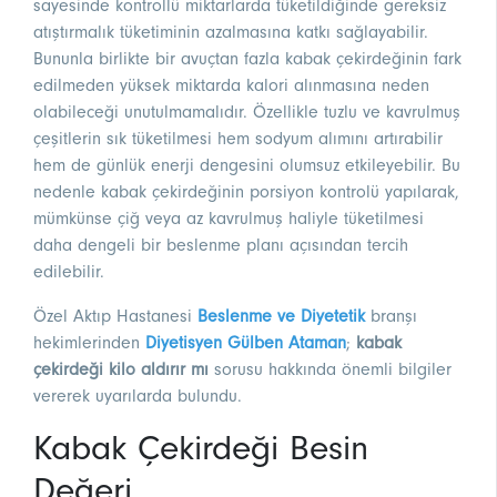
sayesinde kontrollü miktarlarda tüketildiğinde gereksiz
atıştırmalık tüketiminin azalmasına katkı sağlayabilir.
Bununla birlikte bir avuçtan fazla kabak çekirdeğinin fark
edilmeden yüksek miktarda kalori alınmasına neden
olabileceği unutulmamalıdır. Özellikle tuzlu ve kavrulmuş
çeşitlerin sık tüketilmesi hem sodyum alımını artırabilir
hem de günlük enerji dengesini olumsuz etkileyebilir. Bu
nedenle kabak çekirdeğinin porsiyon kontrolü yapılarak,
mümkünse çiğ veya az kavrulmuş haliyle tüketilmesi
daha dengeli bir beslenme planı açısından tercih
edilebilir.
Özel Aktıp Hastanesi
Beslenme ve Diyetetik
branşı
hekimlerinden
Diyetisyen Gülben Ataman
;
kabak
çekirdeği kilo aldırır mı
sorusu hakkında önemli bilgiler
vererek uyarılarda bulundu.
Kabak Çekirdeği Besin
Değeri