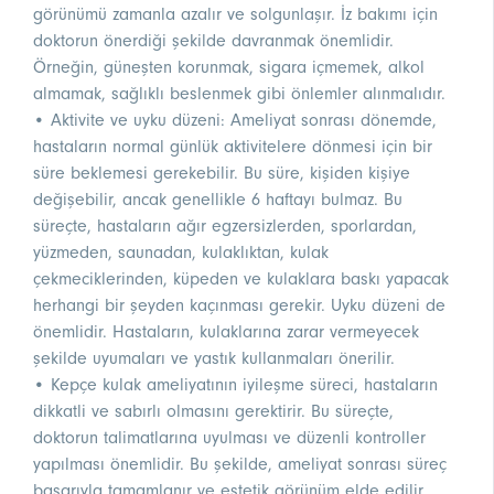
görünümü zamanla azalır ve solgunlaşır. İz bakımı için
doktorun önerdiği şekilde davranmak önemlidir.
Örneğin, güneşten korunmak, sigara içmemek, alkol
almamak, sağlıklı beslenmek gibi önlemler alınmalıdır.
• Aktivite ve uyku düzeni: Ameliyat sonrası dönemde,
hastaların normal günlük aktivitelere dönmesi için bir
süre beklemesi gerekebilir. Bu süre, kişiden kişiye
değişebilir, ancak genellikle 6 haftayı bulmaz. Bu
süreçte, hastaların ağır egzersizlerden, sporlardan,
yüzmeden, saunadan, kulaklıktan, kulak
çekmeciklerinden, küpeden ve kulaklara baskı yapacak
herhangi bir şeyden kaçınması gerekir. Uyku düzeni de
önemlidir. Hastaların, kulaklarına zarar vermeyecek
şekilde uyumaları ve yastık kullanmaları önerilir.
• Kepçe kulak ameliyatının iyileşme süreci, hastaların
dikkatli ve sabırlı olmasını gerektirir. Bu süreçte,
doktorun talimatlarına uyulması ve düzenli kontroller
yapılması önemlidir. Bu şekilde, ameliyat sonrası süreç
başarıyla tamamlanır ve estetik görünüm elde edilir.