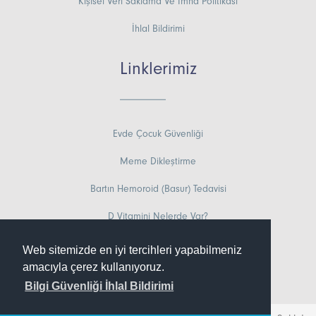
Kişisel Veri Saklama Ve İmha Politikası
İhlal Bildirimi
Linklerimiz
Evde Çocuk Güvenliği
Meme Dikleştirme
Bartın Hemoroid (Basur) Tedavisi
D Vitamini Nelerde Var?
Ankara Beyin ve Sinir Cerrahisi
Web sitemizde en iyi tercihleri yapabilmeniz
amacıyla çerez kullanıyoruz.
Kastamonu Kepçe Kulak Ameliyatı
Bilgi Güvenliği İhlal Bildirimi