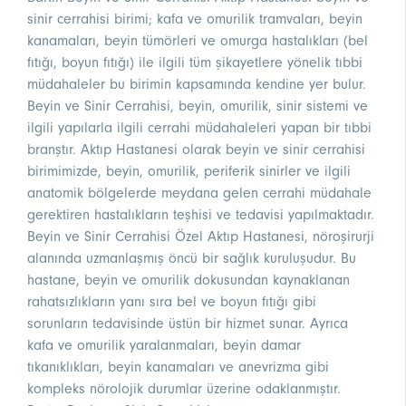
sinir cerrahisi birimi; kafa ve omurilik tramvaları, beyin
kanamaları, beyin tümörleri ve omurga hastalıkları (bel
fıtığı, boyun fıtığı) ile ilgili tüm şikayetlere yönelik tıbbi
müdahaleler bu birimin kapsamında kendine yer bulur.
Beyin ve Sinir Cerrahisi, beyin, omurilik, sinir sistemi ve
ilgili yapılarla ilgili cerrahi müdahaleleri yapan bir tıbbi
branştır. Aktıp Hastanesi olarak beyin ve sinir cerrahisi
birimimizde, beyin, omurilik, periferik sinirler ve ilgili
anatomik bölgelerde meydana gelen cerrahi müdahale
gerektiren hastalıkların teşhisi ve tedavisi yapılmaktadır.
Beyin ve Sinir Cerrahisi Özel Aktıp Hastanesi, nöroşirurji
alanında uzmanlaşmış öncü bir sağlık kuruluşudur. Bu
hastane, beyin ve omurilik dokusundan kaynaklanan
rahatsızlıkların yanı sıra bel ve boyun fıtığı gibi
sorunların tedavisinde üstün bir hizmet sunar. Ayrıca
kafa ve omurilik yaralanmaları, beyin damar
tıkanıklıkları, beyin kanamaları ve anevrizma gibi
kompleks nörolojik durumlar üzerine odaklanmıştır.