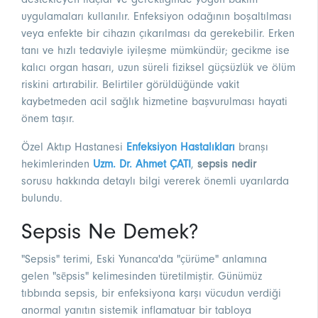
uygulamaları kullanılır. Enfeksiyon odağının boşaltılması
veya enfekte bir cihazın çıkarılması da gerekebilir. Erken
tanı ve hızlı tedaviyle iyileşme mümkündür; gecikme ise
kalıcı organ hasarı, uzun süreli fiziksel güçsüzlük ve ölüm
riskini artırabilir. Belirtiler görüldüğünde vakit
kaybetmeden acil sağlık hizmetine başvurulması hayati
önem taşır.
Özel Aktıp Hastanesi
Enfeksiyon Hastalıkları
branşı
hekimlerinden
Uzm. Dr. Ahmet ÇATI
,
sepsis nedir
sorusu hakkında detaylı bilgi vererek önemli uyarılarda
bulundu.
Sepsis Ne Demek?
"Sepsis" terimi, Eski Yunanca'da "çürüme" anlamına
gelen "sēpsis" kelimesinden türetilmiştir. Günümüz
tıbbında sepsis, bir enfeksiyona karşı vücudun verdiği
anormal yanıtın sistemik inflamatuar bir tabloya