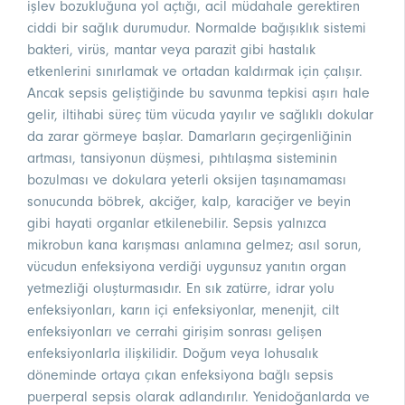
işlev bozukluğuna yol açtığı, acil müdahale gerektiren
ciddi bir sağlık durumudur. Normalde bağışıklık sistemi
bakteri, virüs, mantar veya parazit gibi hastalık
etkenlerini sınırlamak ve ortadan kaldırmak için çalışır.
Ancak sepsis geliştiğinde bu savunma tepkisi aşırı hale
gelir, iltihabi süreç tüm vücuda yayılır ve sağlıklı dokular
da zarar görmeye başlar. Damarların geçirgenliğinin
artması, tansiyonun düşmesi, pıhtılaşma sisteminin
bozulması ve dokulara yeterli oksijen taşınamaması
sonucunda böbrek, akciğer, kalp, karaciğer ve beyin
gibi hayati organlar etkilenebilir. Sepsis yalnızca
mikrobun kana karışması anlamına gelmez; asıl sorun,
vücudun enfeksiyona verdiği uygunsuz yanıtın organ
yetmezliği oluşturmasıdır. En sık zatürre, idrar yolu
enfeksiyonları, karın içi enfeksiyonlar, menenjit, cilt
enfeksiyonları ve cerrahi girişim sonrası gelişen
enfeksiyonlarla ilişkilidir. Doğum veya lohusalık
döneminde ortaya çıkan enfeksiyona bağlı sepsis
puerperal sepsis olarak adlandırılır. Yenidoğanlarda ve