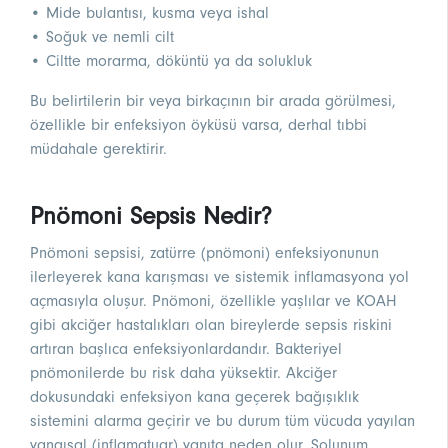
• Mide bulantısı, kusma veya ishal
• Soğuk ve nemli cilt
• Ciltte morarma, döküntü ya da solukluk
Bu belirtilerin bir veya birkaçının bir arada görülmesi,
özellikle bir enfeksiyon öyküsü varsa, derhal tıbbi
müdahale gerektirir.
Pnömoni Sepsis Nedir?
Pnömoni sepsisi, zatürre (pnömoni) enfeksiyonunun
ilerleyerek kana karışması ve sistemik inflamasyona yol
açmasıyla oluşur. Pnömoni, özellikle yaşlılar ve KOAH
gibi akciğer hastalıkları olan bireylerde sepsis riskini
artıran başlıca enfeksiyonlardandır. Bakteriyel
pnömonilerde bu risk daha yüksektir. Akciğer
dokusundaki enfeksiyon kana geçerek bağışıklık
sistemini alarma geçirir ve bu durum tüm vücuda yayılan
yangısal (inflamatuar) yanıta neden olur. Solunum