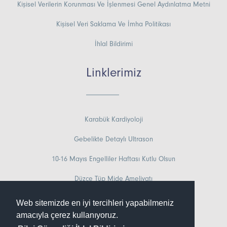
Kişisel Verilerin Korunması Ve İşlenmesi Genel Aydınlatma Metni
Kişisel Veri Saklama Ve İmha Politikası
İhlal Bildirimi
Linklerimiz
Karabük Kardiyoloji
Gebelikte Detaylı Ultrason
10-16 Mayıs Engelliler Haftası Kutlu Olsun
Düzce Tüp Mide Ameliyatı
Sakarya Medikal Masaj
Web sitemizde en iyi tercihleri yapabilmeniz
amacıyla çerez kullanıyoruz.
Dişte Çürük Oluşumuna Nasıl Engel Olunur?