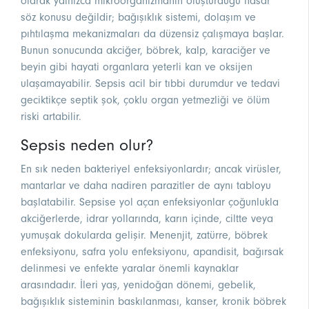
olarak yalnızca mikroorganizmanın oluşturduğu hasar
söz konusu değildir; bağışıklık sistemi, dolaşım ve
pıhtılaşma mekanizmaları da düzensiz çalışmaya başlar.
Bunun sonucunda akciğer, böbrek, kalp, karaciğer ve
beyin gibi hayati organlara yeterli kan ve oksijen
ulaşamayabilir. Sepsis acil bir tıbbi durumdur ve tedavi
geciktikçe septik şok, çoklu organ yetmezliği ve ölüm
riski artabilir.
Sepsis neden olur?
En sık neden bakteriyel enfeksiyonlardır; ancak virüsler,
mantarlar ve daha nadiren parazitler de aynı tabloyu
başlatabilir. Sepsise yol açan enfeksiyonlar çoğunlukla
akciğerlerde, idrar yollarında, karın içinde, ciltte veya
yumuşak dokularda gelişir. Menenjit, zatürre, böbrek
enfeksiyonu, safra yolu enfeksiyonu, apandisit, bağırsak
delinmesi ve enfekte yaralar önemli kaynaklar
arasındadır. İleri yaş, yenidoğan dönemi, gebelik,
bağışıklık sisteminin baskılanması, kanser, kronik böbrek