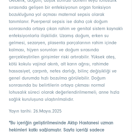
Gebelik, doğum, düşük sonrası dönem veya lohusalık
sırasında gelişen bir enfeksiyonun organ fonksiyon
bozukluğuna yol açması maternal sepsis olarak
tanımlanır. Puerperal sepsis ise daha çok doğum
sonrasında ortaya çıkan rahim ve genital sistem kaynaklı
enfeksiyonlarla ilişkilidir. Uzamış doğum, erken su
gelmesi, sezaryen, plasenta parçalarının rahim içinde
kalması, hijyen sorunları ve doğum sırasında
gerçekleştirilen girişimler riski artırabilir. Yüksek ateş,
kötü kokulu vajinal akıntı, alt karın ağrısı, rahimde
hassasiyet, çarpıntı, nefes darlığı, bilinç değişikliği ve
genel durumda hızlı bozulma görülebilir. Doğum
sonrasında bu belirtilerin ortaya çıkması normal
lohusalık süreci olarak değerlendirilmemeli; anne hızla
sağlık kuruluşuna ulaştırılmalıdır.
Yayın tarihi: 26.Mayıs.2025
"Bu içeriğin geliştirilmesinde Aktıp Hastanesi uzman
hekimleri katkı sağlamıştır. Sayfa içeriği sadece