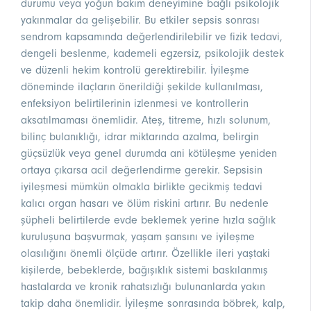
durumu veya yoğun bakım deneyimine bağlı psikolojik
yakınmalar da gelişebilir. Bu etkiler sepsis sonrası
sendrom kapsamında değerlendirilebilir ve fizik tedavi,
dengeli beslenme, kademeli egzersiz, psikolojik destek
ve düzenli hekim kontrolü gerektirebilir. İyileşme
döneminde ilaçların önerildiği şekilde kullanılması,
enfeksiyon belirtilerinin izlenmesi ve kontrollerin
aksatılmaması önemlidir. Ateş, titreme, hızlı solunum,
bilinç bulanıklığı, idrar miktarında azalma, belirgin
güçsüzlük veya genel durumda ani kötüleşme yeniden
ortaya çıkarsa acil değerlendirme gerekir. Sepsisin
iyileşmesi mümkün olmakla birlikte gecikmiş tedavi
kalıcı organ hasarı ve ölüm riskini artırır. Bu nedenle
şüpheli belirtilerde evde beklemek yerine hızla sağlık
kuruluşuna başvurmak, yaşam şansını ve iyileşme
olasılığını önemli ölçüde artırır. Özellikle ileri yaştaki
kişilerde, bebeklerde, bağışıklık sistemi baskılanmış
hastalarda ve kronik rahatsızlığı bulunanlarda yakın
takip daha önemlidir. İyileşme sonrasında böbrek, kalp,