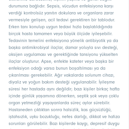
durumuna bağlıdır. Sepsis, vücudun enfeksiyona karşı
verdiği kontrolsüz yanıtın dokulara ve organlara zarar
vermesiyle gelişen, acil tedavi gerektiren bir tablodur.
Erken tanı konulup uygun tedavi hızla başlatıldığında
birçok hasta tamamen veya büyük ölçüde iyileşebilir.
Tedavinin temelini enfeksiyona yönelik antibiyotik ya da
başka antimikrobiyal ilaçlar, damar yoluyla sıvı desteği,
oksijen uygulaması ve gerektiğinde tansiyonu yükselten
ilaçlar oluşturur. Apse, enfekte kateter veya başka bir
enfeksiyon odağı varsa bunun boşaltılması ya da
çıkarılması gerekebilir. Ağır vakalarda solunum cihazı,
diyaliz ve yoğun bakım desteği uygulanabilir. İyileşme
süresi her hastada aynı değildir; bazı kişiler birkaç hafta
içinde günlük yaşamına dönerken, septik şok veya çoklu
organ yetmezliği yaşayanlarda süreç aylar sürebilir.
Hastaneden çıktıktan sonra halsizlik, kas güçsüzlüğü,
iştahsızlık, uyku bozukluğu, nefes darlığı, dikkat ve hafıza
sorunları görülebilir. Bazı kişilerde kaygı, depresif duygu