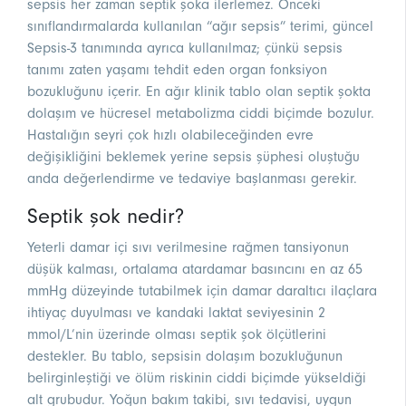
sepsis her zaman septik şoka ilerlemez. Önceki
sınıflandırmalarda kullanılan “ağır sepsis” terimi, güncel
Sepsis-3 tanımında ayrıca kullanılmaz; çünkü sepsis
tanımı zaten yaşamı tehdit eden organ fonksiyon
bozukluğunu içerir. En ağır klinik tablo olan septik şokta
dolaşım ve hücresel metabolizma ciddi biçimde bozulur.
Hastalığın seyri çok hızlı olabileceğinden evre
değişikliğini beklemek yerine sepsis şüphesi oluştuğu
anda değerlendirme ve tedaviye başlanması gerekir.
Septik şok nedir?
Yeterli damar içi sıvı verilmesine rağmen tansiyonun
düşük kalması, ortalama atardamar basıncını en az 65
mmHg düzeyinde tutabilmek için damar daraltıcı ilaçlara
ihtiyaç duyulması ve kandaki laktat seviyesinin 2
mmol/L’nin üzerinde olması septik şok ölçütlerini
destekler. Bu tablo, sepsisin dolaşım bozukluğunun
belirginleştiği ve ölüm riskinin ciddi biçimde yükseldiği
alt grubudur. Yoğun bakım takibi, sıvı tedavisi, uygun