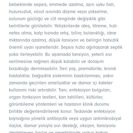
bebeklerde sepsis; emmede azalma, aşırı uyku hali,
huzursuzluk, vücut ısısında düşme veya yükselme,
solunum güçlüğü ve cilt renginde değişiklik gibi
belirtilerle görülebilir. Yetişkinlerde ateş, titreme, hızlı
nefes alma, kalp hızında artış, bilinç bulanıklığı, idrar
miktarında azalma, düşük tansiyon ve belirgin halsizlik
önemli uyarı işaretleridir. Sepsis hızla ağırlaşarak septik
şoka ilerleyebilir. Bu aşamada tansiyon, yeterli sıvı
verilmesine rağmen düşük kalabilir ve dolaşım
bozukluğu derinleşebilir. İleri yaş, prematürite, kronik
hastalıklar, bağışıklık sisteminin baskılanması, yakın
zamanda geçirilen ameliyatlar ve damar içi kateter
kullanımı riski artırabilir. Tanı; enfeksiyon bulguları,
organ fonksiyon testleri, kan tahlilleri, kültürler,
görüntüleme yöntemleri ve hastanın klinik durumu
birlikte değerlendirilerek konur. Tedavide enfeksiyon
kaynağına yönelik antibiyotik veya uygun antimikrobiyal
ilaçlar, damar yoluyla sıvı desteği, oksijen, tansiyonu
destekleyen ilaçlar ve gerektiğinde yoğun bakım