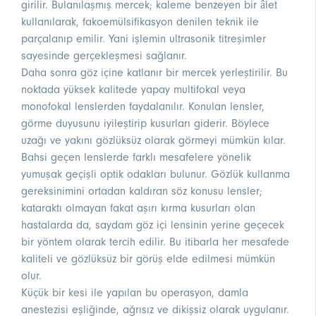
girilir. Bulanılaşmış mercek; kaleme benzeyen bir âlet
kullanılarak, fakoemülsifikasyon denilen teknik ile
parçalanıp emilir. Yani işlemin ultrasonik titreşimler
sayesinde gerçekleşmesi sağlanır.
Daha sonra göz içine katlanır bir mercek yerleştirilir. Bu
noktada yüksek kalitede yapay multifokal veya
monofokal lenslerden faydalanılır. Konulan lensler,
görme duyusunu iyileştirip kusurları giderir. Böylece
uzağı ve yakını gözlüksüz olarak görmeyi mümkün kılar.
Bahsi geçen lenslerde farklı mesafelere yönelik
yumuşak geçişli optik odakları bulunur. Gözlük kullanma
gereksinimini ortadan kaldıran söz konusu lensler;
kataraktı olmayan fakat aşırı kırma kusurları olan
hastalarda da, saydam göz içi lensinin yerine geçecek
bir yöntem olarak tercih edilir. Bu itibarla her mesafede
kaliteli ve gözlüksüz bir görüş elde edilmesi mümkün
olur.
Küçük bir kesi ile yapılan bu operasyon, damla
anestezisi eşliğinde, ağrısız ve dikişsiz olarak uygulanır.