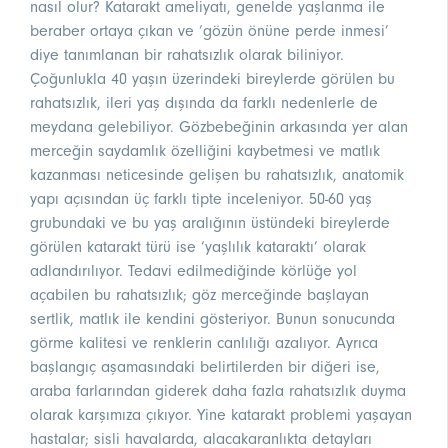
nasıl olur? Katarakt ameliyatı, genelde yaşlanma ile
beraber ortaya çıkan ve ‘gözün önüne perde inmesi’
diye tanımlanan bir rahatsızlık olarak biliniyor.
Çoğunlukla 40 yaşın üzerindeki bireylerde görülen bu
rahatsızlık, ileri yaş dışında da farklı nedenlerle de
meydana gelebiliyor. Gözbebeğinin arkasında yer alan
merceğin saydamlık özelliğini kaybetmesi ve matlık
kazanması neticesinde gelişen bu rahatsızlık, anatomik
yapı açısından üç farklı tipte inceleniyor. 50-60 yaş
grubundaki ve bu yaş aralığının üstündeki bireylerde
görülen katarakt türü ise ‘yaşlılık kataraktı’ olarak
adlandırılıyor. Tedavi edilmediğinde körlüğe yol
açabilen bu rahatsızlık; göz merceğinde başlayan
sertlik, matlık ile kendini gösteriyor. Bunun sonucunda
görme kalitesi ve renklerin canlılığı azalıyor. Ayrıca
başlangıç aşamasındaki belirtilerden bir diğeri ise,
araba farlarından giderek daha fazla rahatsızlık duyma
olarak karşımıza çıkıyor. Yine katarakt problemi yaşayan
hastalar; sisli havalarda, alacakaranlıkta detayları