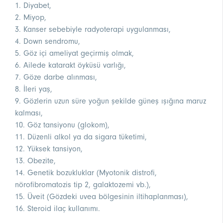
1. Diyabet,
2. Miyop,
3. Kanser sebebiyle radyoterapi uygulanması,
4. Down sendromu,
5. Göz içi ameliyat geçirmiş olmak,
6. Ailede katarakt öyküsü varlığı,
7. Göze darbe alınması,
8. İleri yaş,
9. Gözlerin uzun süre yoğun şekilde güneş ışığına maruz
kalması,
10. Göz tansiyonu (glokom),
11. Düzenli alkol ya da sigara tüketimi,
12. Yüksek tansiyon,
13. Obezite,
14. Genetik bozukluklar (Myotonik distrofi,
nörofibromatozis tip 2, galaktozemi vb.),
15. Üveit (Gözdeki uvea bölgesinin iltihaplanması),
16. Steroid ilaç kullanımı.