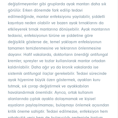
değiştirmeyenler gibi gruplarda ayak mantarı daha sık
görülür. Erken dönemde fark edilip tedavi
edilmediğinde, mantar enfeksiyonu yayılabilir, şiddetli
kaşıntıya neden olabilir ve bazen ayak tırnaklarını da
etkileyerek tırnak mantarına dönüşebilir. Ayak mantarının
tedavisi, enfeksiyonun türüne ve şiddetine göre
değişiklik gösterse de, temel yaklaşım enfeksiyonun
tamamen temizlenmesine ve tekrarının önlenmesine
dayanır. Hafif vakalarda, doktorların önerdiği antifungal
kremler, spreyler ve tozlar kullanılarak mantar ortadan
kaldırılabilir. Daha ağır ya da kronik vakalarda ise
sistemik antifungal ilaçlar gerekebilir. Tedavi sürecinde
ayak hijyenine büyük özen göstermek, ayakları kuru
tutmak, sık çorap değiştirmek ve ayakkabıları
havalandırmak önemlidir. Ayrıca, ortak kullanım
alanlarında çıplak ayakla dolaşmamak ve kişisel
eşyaların paylaşılmaması, bulaşmayı önlemek açısından
kritik öneme sahiptir. Tedavi edilmezse, enfeksiyon hem
rahatsızlık verir hem de bulaşıcılığı nedeniyle toplum