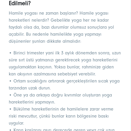
Edilmeli?
Hamile yogası ne zaman başlanır? Hamile yogası
hareketleri nelerdir? Gebelikte yoga her ne kadar
faydalı olsa da, bazı durumlar olumsuz sonuçlara yol
açabilir. Bu nedenle hamilelikte yoga yapmayı
düşünenler şunları dikkate almalıdır:
• Birinci trimester yani ilk 3 aylık dönemden sonra, uzun
süre sırt üstü yatmanızı gerektirecek yoga hareketlerini
uygulamaktan kaçının. Yoksa bunlar, rahminize giden
kan akışının azalmasına sebebiyet verebilir.
• Ortam sıcaklığını artırarak gerçekleştirilen sıcak yoga
tarzından uzak durun.
• Öne ya da arkaya doğru kıvrımlar oluşturan yoga
hareketlerini yapmayın.
• Bükülme hareketlerinin de hamilelere zarar verme
riski mevcuttur, çünkü bunlar karın bölgesine baskı
uygular.
• Karın kaslarını aşırı derecede geren veya çok uzun