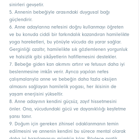
sinirleri gevşetir.
5. Annenin bebeğiyle arasındaki duygusal bağı
güçlendirir.
6. Anne adaylarına nefesini doğru kullanmayı öğreten
ve bu konuda ciddi bir farkındalık kazandıran hamilelikte
yoga hareketleri, bu yönüyle vücuda da yarar sağlar.
Gerginliği azaltır, hamilelikte sık gözlemlenen yorgunluk
ve halsizlik gibi şikâyetlerin hafiflemesini destekler.
7. Bebeğe giden kan akımını artırır ve fetusun daha iyi
beslenmesine imkân verir. Ayrıca yapılan nefes
çalışmalarıyla anne ve bebeğin daha fazla oksijen
almasını sağlayan hamilelik yogası, her ikisinin de
yaşam enerjisini yükseltir.
8. Anne adayının kendini güçsüz, zayıf hissetmesini
önler. Ona, vücudundaki gücü ve dayanıklılığı keşfetme
şansı tanır.
9. Doğum için gereken zihinsel odaklanmanın temin
edilmesini ve annenin kendini bu sürece mental olarak
daha iyi hazırlamasını mümkün kılar. Böylece pratik