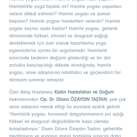
Hamilelikte yoga faydalı mı? Hamile yogası yaparken
nelere dikkat edilmeli? Hamile yogası ne zaman
başlanır? Hamile yogası hareketleri nelerdir? Hamile
yogası kaçıncı ayda başlar? Hamile yogası, gebelik
döneminde fiziksel, zihinsel ve duygusal sağlığı
desteklemek için özel olarak tasarlanmış yoga
egzersizlerini içeren bir uygulamadır. Hamilelik
sürecinde bedenin değişim gösterdiği ve bir dizi
zorlukla karşılaşıldığı dikkate alındığında, hamile
yogası, anne adaylarına rahatlatıcı ve güçlendirici bir
deneyim sunmayı amaçlar.
Özel Aktıp Hastanesi
Kadın Hastalıkları ve Doğum
hekimlerinden
Op. Dr. Dilara ÖZAYDIN TAŞTAN
, pek çok
anne adayının merak ettiği bu sorulara açıklık getirdi.
‘Hamilelik yogası, hormonal dalgalanmaların yol açtığı
fiziksel ve duygusal değişikliklerle başa çıkmayı
kolaylaştırıyor.’ Diyen Dilara Özaydın Taştan; gebelikte
meditasyon ve yoganın stresli hamilelik sürecini daha