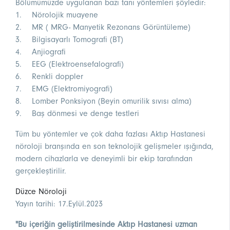
Bölümümüzde uygulanan bazı tanı yöntemleri şöyledir:
1. Nörolojik muayene
2. MR ( MRG- Manyetik Rezonans Görüntüleme)
3. Bilgisayarlı Tomografi (BT)
4. Anjiografi
5. EEG (Elektroensefalografi)
6. Renkli doppler
7. EMG (Elektromiyografi)
8. Lomber Ponksiyon (Beyin omurilik sıvısı alma)
9. Baş dönmesi ve denge testleri
Tüm bu yöntemler ve çok daha fazlası Aktıp Hastanesi
nöroloji branşında en son teknolojik gelişmeler ışığında,
modern cihazlarla ve deneyimli bir ekip tarafından
gerçekleştirilir.
Düzce Nöroloji
Yayın tarihi: 17.Eylül.2023
"Bu içeriğin geliştirilmesinde Aktıp Hastanesi uzman