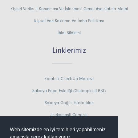
Kişisel Verilerin Korunması Ve İşlenmesi Genel Aydınlatma Metni
Kişisel Veri Saklama Ve İmha Politikası
İhlal Bildirimi
Linklerimiz
Karabük Check-Up Merkezi
Sakarya Popo Estetiği (Gluteoplasti BBL)
Sakarya Göğüs Hastalıkları
Jinekomasti Cerrahisi
Doğum Çantasında Neler Olmalı?
Web sitemizde en iyi tercihleri yapabilmeniz
amacıyla çerez kullanıyoruz.