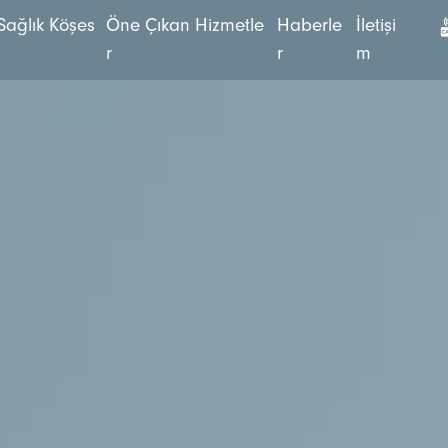
S
a
ğ
l
ı
k
K
ö
ş
e
s
Ö
n
e
Ç
ı
k
a
n
H
i
z
m
e
t
l
e
H
a
b
e
r
l
e
İ
l
e
t
i
ş
i
i
r
r
m