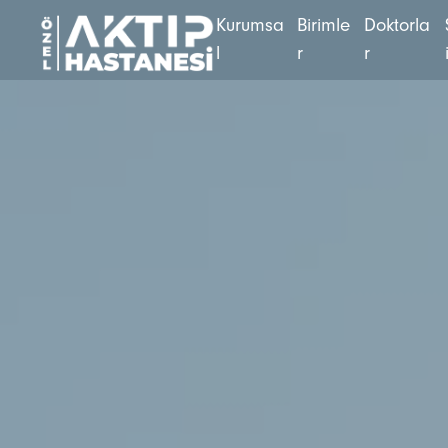
K
u
r
u
m
s
a
B
i
r
i
m
l
e
D
o
k
t
o
r
l
a
l
r
r