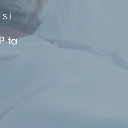
ISI
P ta