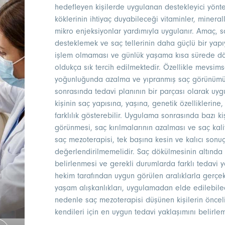
hedefleyen kişilerde uygulanan destekleyici yönte
köklerinin ihtiyaç duyabileceği vitaminler, minerall
mikro enjeksiyonlar yardımıyla uygulanır. Amaç, 
desteklemek ve saç tellerinin daha güçlü bir yapı
işlem olmaması ve günlük yaşama kısa sürede dö
oldukça sık tercih edilmektedir. Özellikle mevsims
yoğunluğunda azalma ve yıpranmış saç görünümü
sonrasında tedavi planının bir parçası olarak uyg
kişinin saç yapısına, yaşına, genetik özellikleri
farklılık gösterebilir. Uygulama sonrasında bazı ki
görünmesi, saç kırılmalarının azalması ve saç kali
saç mezoterapisi, tek başına kesin ve kalıcı sonu
değerlendirilmemelidir. Saç dökülmesinin altında
belirlenmesi ve gerekli durumlarda farklı tedavi 
hekim tarafından uygun görülen aralıklarla gerçek
yaşam alışkanlıkları, uygulamadan elde edilebilece
nedenle saç mezoterapisi düşünen kişilerin önce
kendileri için en uygun tedavi yaklaşımını belirleme