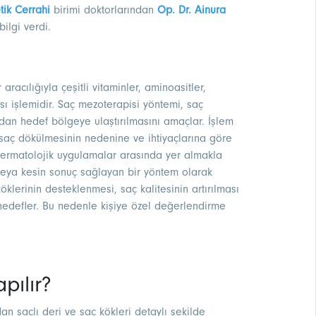
etik Cerrahi
birimi doktorlarından
Op. Dr. Ainura
bilgi verdi.
racılığıyla çeşitli vitaminler, aminoasitler,
sı işlemidir. Saç mezoterapisi yöntemi, saç
dan hedef bölgeye ulaştırılmasını amaçlar. İşlem
a, saç dökülmesinin nedenine ve ihtiyaçlarına göre
e dermatolojik uygulamalar arasında yer almakla
 veya kesin sonuç sağlayan bir yöntem olarak
lerinin desteklenmesi, saç kalitesinin artırılması
hedefler. Bu nedenle kişiye özel değerlendirme
pılır?
n saçlı deri ve saç kökleri detaylı şekilde