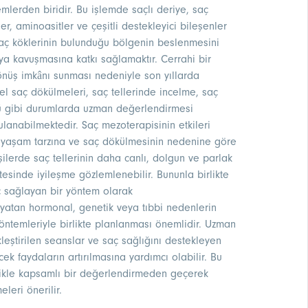
mlerden biridir. Bu işlemde saçlı deriye, saç
er, aminoasitler ve çeşitli destekleyici bileşenler
saç köklerinin bulunduğu bölgenin beslenmesini
ya kavuşmasına katkı sağlamaktır. Cerrahi bir
nüş imkânı sunması nedeniyle son yıllarda
el saç dökülmeleri, saç tellerinde incelme, saç
 gibi durumlarda uzman değerlendirmesi
ulanabilmektedir. Saç mezoterapisinin etkileri
ne, yaşam tarzına ve saç dökülmesinin nedenine göre
şilerde saç tellerinin daha canlı, dolgun ve parlak
tesinde iyileşme gözlemlenebilir. Bununla birlikte
ç sağlayan bir yöntem olarak
 yatan hormonal, genetik veya tıbbi nedenlerin
yöntemleriyle birlikte planlanması önemlidir. Uzman
leştirilen seanslar ve saç sağlığını destekleyen
k faydaların artırılmasına yardımcı olabilir. Bu
likle kapsamlı bir değerlendirmeden geçerek
leri önerilir.