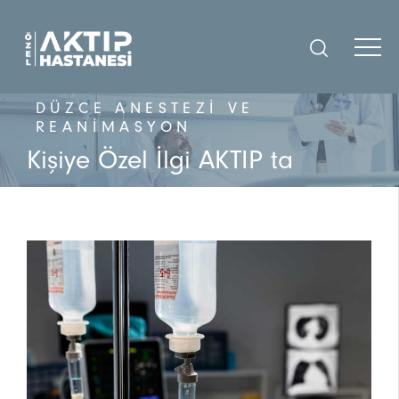
DÜZCE ANESTEZI VE
REANIMASYON
Kişiye Özel İlgi AKTIP ta