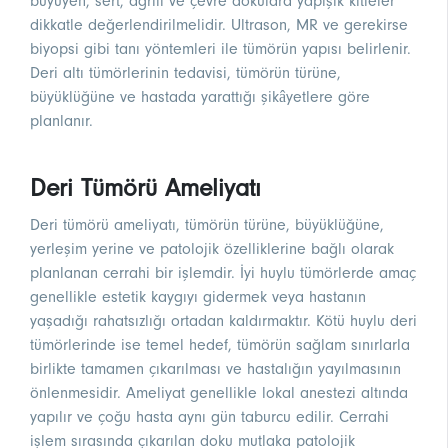
büyüyen, sert, ağrılı ve çevre dokulara yapışık kitleler
dikkatle değerlendirilmelidir. Ultrason, MR ve gerekirse
biyopsi gibi tanı yöntemleri ile tümörün yapısı belirlenir.
Deri altı tümörlerinin tedavisi, tümörün türüne,
büyüklüğüne ve hastada yarattığı şikâyetlere göre
planlanır.
Deri Tümörü Ameliyatı
Deri tümörü ameliyatı, tümörün türüne, büyüklüğüne,
yerleşim yerine ve patolojik özelliklerine bağlı olarak
planlanan cerrahi bir işlemdir. İyi huylu tümörlerde amaç
genellikle estetik kaygıyı gidermek veya hastanın
yaşadığı rahatsızlığı ortadan kaldırmaktır. Kötü huylu deri
tümörlerinde ise temel hedef, tümörün sağlam sınırlarla
birlikte tamamen çıkarılması ve hastalığın yayılmasının
önlenmesidir. Ameliyat genellikle lokal anestezi altında
yapılır ve çoğu hasta aynı gün taburcu edilir. Cerrahi
işlem sırasında çıkarılan doku mutlaka patolojik