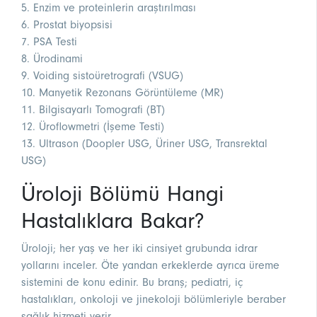
5. Enzim ve proteinlerin araştırılması
6. Prostat biyopsisi
7. PSA Testi
8. Ürodinami
9. Voiding sistoüretrografi (VSUG)
10. Manyetik Rezonans Görüntüleme (MR)
11. Bilgisayarlı Tomografi (BT)
12. Üroflowmetri (İşeme Testi)
13. Ultrason (Doopler USG, Üriner USG, Transrektal
USG)
Üroloji Bölümü Hangi
Hastalıklara Bakar?
Üroloji; her yaş ve her iki cinsiyet grubunda idrar
yollarını inceler. Öte yandan erkeklerde ayrıca üreme
sistemini de konu edinir. Bu branş; pediatri, iç
hastalıkları, onkoloji ve jinekoloji bölümleriyle beraber
sağlık hizmeti verir.