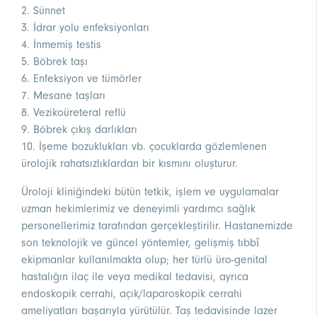
2. Sünnet
3. İdrar yolu enfeksiyonları
4. İnmemiş testis
5. Böbrek taşı
6. Enfeksiyon ve tümörler
7. Mesane taşları
8. Vezikoüreteral reflü
9. Böbrek çıkış darlıkları
10. İşeme bozuklukları vb. çocuklarda gözlemlenen
ürolojik rahatsızlıklardan bir kısmını oluşturur.
Üroloji kliniğindeki bütün tetkik, işlem ve uygulamalar
uzman hekimlerimiz ve deneyimli yardımcı sağlık
personellerimiz tarafından gerçekleştirilir. Hastanemizde
son teknolojik ve güncel yöntemler, gelişmiş tıbbî
ekipmanlar kullanılmakta olup; her türlü üro-genital
hastalığın ilaç ile veya medikal tedavisi, ayrıca
endoskopik cerrahi, açık/laparoskopik cerrahi
ameliyatları başarıyla yürütülür. Taş tedavisinde lazer