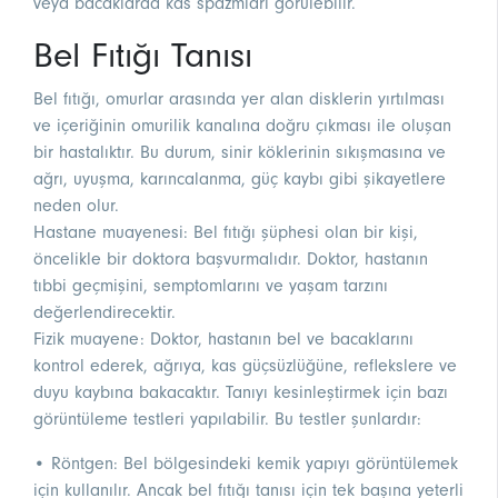
veya bacaklarda kas spazmları görülebilir.
Bel Fıtığı Tanısı
Bel fıtığı, omurlar arasında yer alan disklerin yırtılması
ve içeriğinin omurilik kanalına doğru çıkması ile oluşan
bir hastalıktır. Bu durum, sinir köklerinin sıkışmasına ve
ağrı, uyuşma, karıncalanma, güç kaybı gibi şikayetlere
neden olur.
Hastane muayenesi: Bel fıtığı şüphesi olan bir kişi,
öncelikle bir doktora başvurmalıdır. Doktor, hastanın
tıbbi geçmişini, semptomlarını ve yaşam tarzını
değerlendirecektir.
Fizik muayene: Doktor, hastanın bel ve bacaklarını
kontrol ederek, ağrıya, kas güçsüzlüğüne, reflekslere ve
duyu kaybına bakacaktır. Tanıyı kesinleştirmek için bazı
görüntüleme testleri yapılabilir. Bu testler şunlardır:
• Röntgen: Bel bölgesindeki kemik yapıyı görüntülemek
için kullanılır. Ancak bel fıtığı tanısı için tek başına yeterli