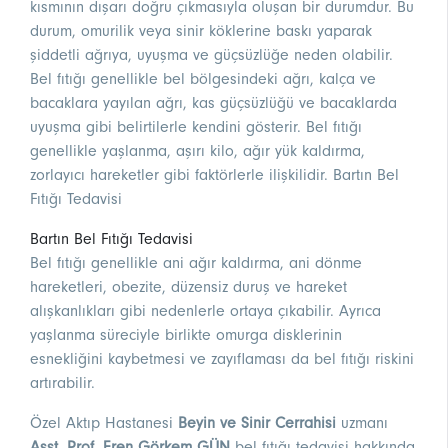
kısmının dışarı doğru çıkmasıyla oluşan bir durumdur. Bu
durum, omurilik veya sinir köklerine baskı yaparak
şiddetli ağrıya, uyuşma ve güçsüzlüğe neden olabilir.
Bel fıtığı genellikle bel bölgesindeki ağrı, kalça ve
bacaklara yayılan ağrı, kas güçsüzlüğü ve bacaklarda
uyuşma gibi belirtilerle kendini gösterir. Bel fıtığı
genellikle yaşlanma, aşırı kilo, ağır yük kaldırma,
zorlayıcı hareketler gibi faktörlerle ilişkilidir. Bartın Bel
Fıtığı Tedavisi
Bartın Bel Fıtığı Tedavisi
Bel fıtığı genellikle ani ağır kaldırma, ani dönme
hareketleri, obezite, düzensiz duruş ve hareket
alışkanlıkları gibi nedenlerle ortaya çıkabilir. Ayrıca
yaşlanma süreciyle birlikte omurga disklerinin
esnekliğini kaybetmesi ve zayıflaması da bel fıtığı riskini
artırabilir.
Özel Aktıp Hastanesi
Beyin ve Sinir Cerrahisi
uzmanı
Asst. Prof. Eren Görkem GÜN
bel fıtığı tedavisi hakkında