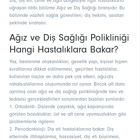
Diş, diş eti, çene ve ağız bölgesiyle ilgili hastalıklarla
uğraşan tıbbi bölüme Ağız ve Diş Sağlığı branşıdır. Bu
bölümde vazifeli sağlık görevlileri; diş hekimi, asistan
şeklinde sıralanır.
Ağız ve Diş Sağlığı Polikliniği
Hangi Hastalıklara Bakar?
Yaş, beslenme alışkanlıkları, genetik yapı, kişisel hijyen
kurallarına dikkat edilmemesi, geçirilen hastalıklar,
kullanılan ilaçlar ve daha pek çok etken, ağız-diş
rahatsızlıklarının oluşumunda rol oynar. Birçok alt dala
ayrılmış olan ağız ve diş sağlığı polikliniğinde tanı ve
tedavisi gerçekleştirilen sorunlardan bazıları şunlardır:
1. Ortodonti: Dişlerde çarpıklık, ağız kapanışında
görülen bozukluklar, üst ve alt çene uyumsuzlukları gibi
problemlerle ilgilenir.
2. Periodontoloji: Diş eti hastalıklarına bakar. Diş
etlerinde iltihaplanma, hassasiyet, diş eti büyümesi,