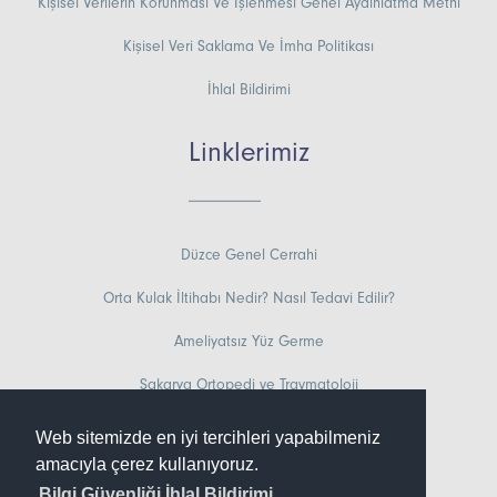
Kişisel Verilerin Korunması Ve İşlenmesi Genel Aydınlatma Metni
Kişisel Veri Saklama Ve İmha Politikası
İhlal Bildirimi
Linklerimiz
Düzce Genel Cerrahi
Orta Kulak İltihabı Nedir? Nasıl Tedavi Edilir?
Ameliyatsız Yüz Germe
Sakarya Ortopedi ve Travmatoloji
Miyom Ameliyatı Kaç Saat Sürer?
Web sitemizde en iyi tercihleri yapabilmeniz
amacıyla çerez kullanıyoruz.
Karabük Bel Fıtığı Tedavisi
Bilgi Güvenliği İhlal Bildirimi