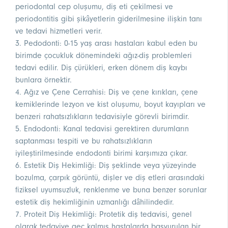
periodontal cep oluşumu, diş eti çekilmesi ve
periodontitis gibi şikâyetlerin giderilmesine ilişkin tanı
ve tedavi hizmetleri verir.
3. Pedodonti: 0-15 yaş arası hastaları kabul eden bu
birimde çocukluk dönemindeki ağız-diş problemleri
tedavi edilir. Diş çürükleri, erken dönem diş kaybı
bunlara örnektir.
4. Ağız ve Çene Cerrahisi: Diş ve çene kırıkları, çene
kemiklerinde lezyon ve kist oluşumu, boyut kayıpları ve
benzeri rahatsızlıkların tedavisiyle görevli birimdir.
5. Endodonti: Kanal tedavisi gerektiren durumların
saptanması tespiti ve bu rahatsızlıkların
iyileştirilmesinde endodonti birimi karşımıza çıkar.
6. Estetik Diş Hekimliği: Diş şeklinde veya yüzeyinde
bozulma, çarpık görüntü, dişler ve diş etleri arasındaki
fiziksel uyumsuzluk, renklenme ve buna benzer sorunlar
estetik diş hekimliğinin uzmanlığı dâhilindedir.
7. Proteit Diş Hekimliği: Protetik diş tedavisi, genel
olarak tedaviye geç kalmış hastalarda başvurulan bir