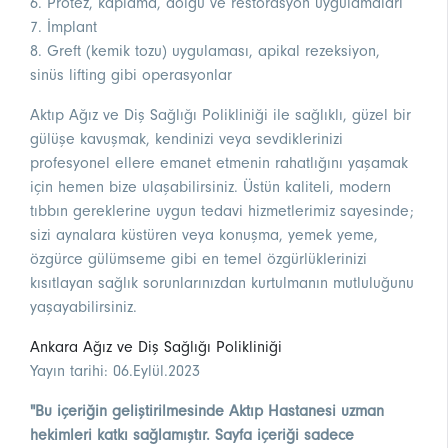
6. Protez, kaplama, dolgu ve restorasyon uygulamaları
7. İmplant
8. Greft (kemik tozu) uygulaması, apikal rezeksiyon,
sinüs lifting gibi operasyonlar
Aktıp Ağız ve Diş Sağlığı Polikliniği ile sağlıklı, güzel bir
gülüşe kavuşmak, kendinizi veya sevdiklerinizi
profesyonel ellere emanet etmenin rahatlığını yaşamak
için hemen bize ulaşabilirsiniz. Üstün kaliteli, modern
tıbbın gereklerine uygun tedavi hizmetlerimiz sayesinde;
sizi aynalara küstüren veya konuşma, yemek yeme,
özgürce gülümseme gibi en temel özgürlüklerinizi
kısıtlayan sağlık sorunlarınızdan kurtulmanın mutluluğunu
yaşayabilirsiniz.
Ankara Ağız ve Diş Sağlığı Polikliniği
Yayın tarihi: 06.Eylül.2023
"Bu içeriğin geliştirilmesinde Aktıp Hastanesi uzman
hekimleri katkı sağlamıştır. Sayfa içeriği sadece