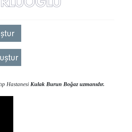
URLUOĞLU
ştur
uştur
tıp Hastanesi
Kulak Burun Boğaz uzmanıdır.