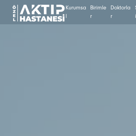
K
u
r
u
m
s
a
B
i
r
i
m
l
e
D
o
k
t
o
r
l
a
l
r
r