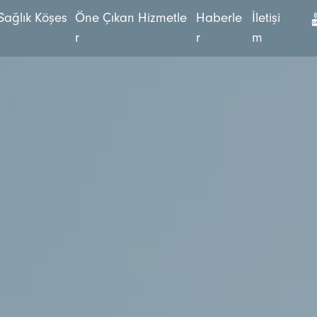
S
a
ğ
l
ı
k
K
ö
ş
e
s
Ö
n
e
Ç
ı
k
a
n
H
i
z
m
e
t
l
e
H
a
b
e
r
l
e
İ
l
e
t
i
ş
i
i
r
r
m