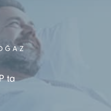
OĞAZ
P ta