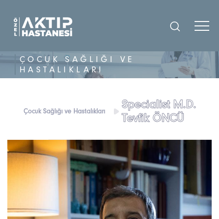
ÇOCUK SAĞLIĞI VE
HASTALIKLARI
Kişiye Özel İlgi AKTIP ta
Specialist M.D.
Çocuk Sağlığı ve Hastalıkları
Tevfik ÖNCÜ
DOKTORLARIMIZ