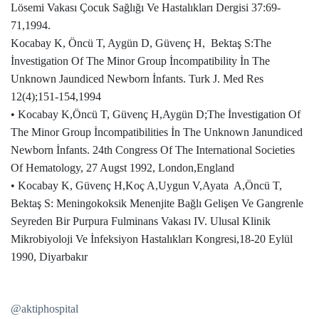
Lösemi Vakası Çocuk Sağlığı Ve Hastalıkları Dergisi 37:69-
71,1994.
Kocabay K, Öncü T, Aygün D, Güvenç H, Bektaş S:The
İnvestigation Of The Minor Group İncompatibility İn The
Unknown Jaundiced Newborn İnfants. Turk J. Med Res
12(4);151-154,1994
• Kocabay K,Öncü T, Güvenç H,Aygün D;The İnvestigation Of
The Minor Group İncompatibilities İn The Unknown Janundiced
Newborn İnfants. 24th Congress Of The International Societies
Of Hematology, 27 Augst 1992, London,England
• Kocabay K, Güvenç H,Koç A,Uygun V,Ayata A,Öncü T,
Bektaş S: Meningokoksik Menenjite Bağlı Gelişen Ve Gangrenle
Seyreden Bir Purpura Fulminans Vakası IV. Ulusal Klinik
Mikrobiyoloji Ve İnfeksiyon Hastalıkları Kongresi,18-20 Eylül
1990, Diyarbakır
@aktiphospital