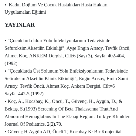
• Kadın Doğum Ve Çocuk Hastalıkları Hasta Hakları
Uygulamaları Eğitimi
YAYINLAR
• "Çocuklarda İdrar Yolu İnfeksiyonlarının Tedavisinde
Sefuroksim Aksetilin Etkinliği", Ayşe Engin Arısoy, Tevfik Öncü,
Ahmet Koç, ANKEM Dergisi, Cilt:6 (Sayı 3), Sayfa: 402-404,
(1992)
• "Çocuklarda Üst Solunum Yolu Enfeksiyonlarının Tedavisinde
Sefiroksim Aksetilin Klinik Etkinliği", Engin Arısoy, Emin Sami
Arısoy, Tevfik Öncü, Ahmet Koç, Ankem Dergisi, Cilt=6
Sayfa=442-5,(1992)
• Koç, A., Kocabay, K., Öncü, T., Güvenç, H., Aygün, D., &
Bektaş, S.(1993) Screening Of Beta Thalassemıa Traıt And
Abnormal Hemoglobins In The Elazığ Regıon. Türkiye Klinikleri
Journal Of Pediatrics, 2(2),70.
• Güvenç H.Aygün AD, Öncü T, Kocabay K: Bir Konjenital