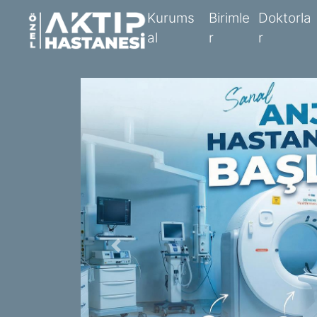
K
u
r
u
m
s
B
i
r
i
m
l
e
D
o
k
t
o
r
l
a
a
l
r
r