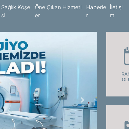
S
a
ğ
l
ı
k
K
ö
ş
e
Ö
n
e
Ç
ı
k
a
n
H
i
z
m
e
t
l
H
a
b
e
r
l
e
İ
l
e
t
i
ş
i
s
i
e
r
r
m
RA
OL