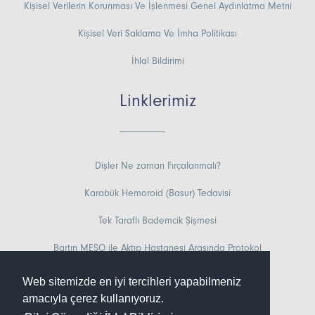
Kişisel Verilerin Korunması Ve İşlenmesi Genel Aydınlatma Metni
Kişisel Veri Saklama Ve İmha Politikası
İhlal Bildirimi
Linklerimiz
Dişler Ne zaman Fırçalanmalı?
Karabük Hemoroid (Basur) Tedavisi
Tek Taraflı Bademcik Şişmesi
Bartın MESO ile Aktıp Hastanesi Arasında Protokol
Zonguldak Sünnet Operasyonu
Web sitemizde en iyi tercihleri yapabilmeniz
amacıyla çerez kullanıyoruz.
Sakarya Güneş Yanığı Tedavisi