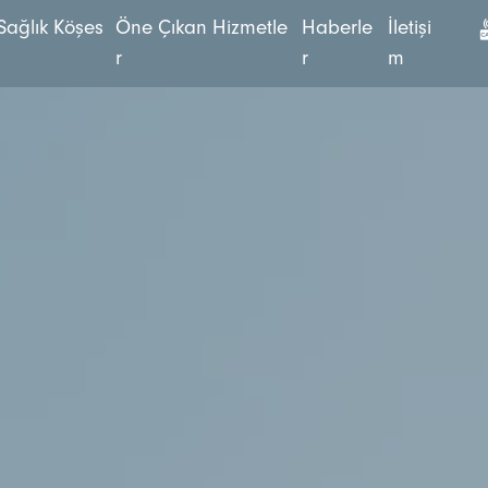
S
a
ğ
l
ı
k
K
ö
ş
e
s
Ö
n
e
Ç
ı
k
a
n
H
i
z
m
e
t
l
e
H
a
b
e
r
l
e
İ
l
e
t
i
ş
i
i
r
r
m