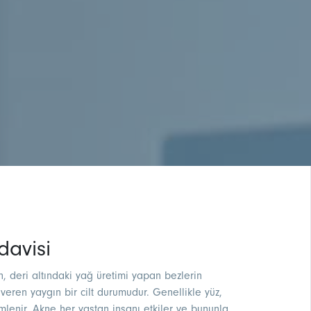
davisi
n, deri altındaki yağ üretimi yapan bezlerin
veren yaygın bir cilt durumudur. Genellikle yüz,
mlenir. Akne her yaştan insanı etkiler ve bununla