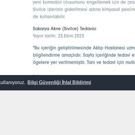
yeni komedon oluşumunu engellemek için de çeşitli i
Sivilce izlerinin giderilmesi adına kimyasal peel
de kullanılabilir.
Sakarya Akne (Sivilce) Tedavisi
Yayın tarihi: 23.Ekim.2023
"Bu içeriğin geliştirilmesinde Aktıp Hastanesi uzm
bilgilendirme amaçlıdır. Sayfa içeriğinde tedavi ed
ögelere yer verilmemiştir. Tanı ve tedavi için mut
Editör:
kullanıyoruz.
Bilgi Güvenliği İhlal Bildirimi
Mirlan Karabukaev
Mail:
info@aktip.com.tr
Online Ran