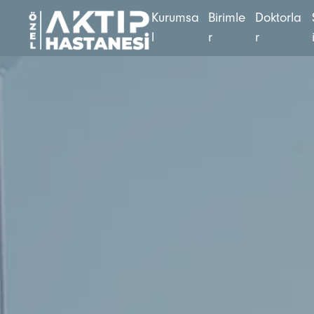
K
u
r
u
m
s
a
B
i
r
i
m
l
e
D
o
k
t
o
r
l
a
l
r
r