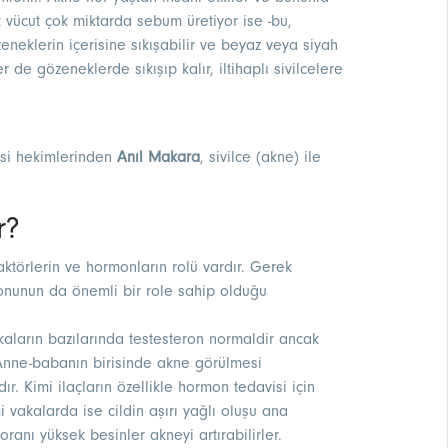
t vücut çok miktarda sebum üretiyor ise -bu,
zeneklerin içerisine sıkışabilir ve beyaz veya siyah
 de gözeneklerde sıkışıp kalır, iltihaplı sivilcelere
si hekimlerinden
Anıl Makara
, sivilce (akne) ile
r?
ktörlerin ve hormonların rolü vardır. Gerek
onunun da önemli bir role sahip olduğu
kaların bazılarında testesteron normaldir ancak
. Anne-babanın birisinde akne görülmesi
ır. Kimi ilaçların özellikle hormon tedavisi için
imi vakalarda ise cildin aşırı yağlı oluşu ana
oranı yüksek besinler akneyi artırabilirler.