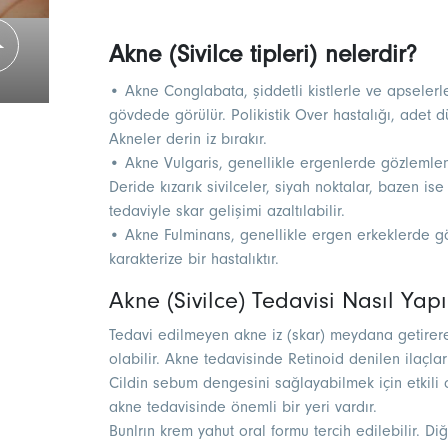
Akne (Sivilce tipleri) nelerdir?
• Akne Conglabata, şiddetli kistlerle ve apselerl
gövdede görülür. Polikistik Over hastalığı, adet dü
Akneler derin iz bırakır.
• Akne Vulgaris, genellikle ergenlerde gözlemlen
Deride kızarık sivilceler, siyah noktalar, bazen ise
tedaviyle skar gelişimi azaltılabilir.
• Akne Fulminans, genellikle ergen erkeklerde gör
karakterize bir hastalıktır.
Akne (Sivilce) Tedavisi Nasıl Yapı
Tedavi edilmeyen akne iz (skar) meydana getire
olabilir. Akne tedavisinde Retinoid denilen ilaçlar
Cildin sebum dengesini sağlayabilmek için etkili ci
akne tedavisinde önemli bir yeri vardır.
Bunlrın krem yahut oral formu tercih edilebilir. Di