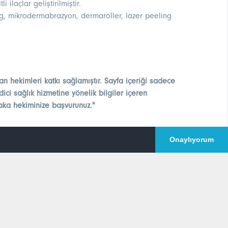
laçlar geliştirilmiştir.
ing, mikrodermabrazyon, dermaroller, lazer peeling
an hekimleri katkı sağlamıştır. Sayfa içeriği sadece
ici sağlık hizmetine yönelik bilgiler içeren
laka hekiminize başvurunuz."
Onaylıyorum
devu Oluştur