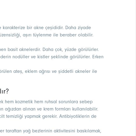
e karakterize bir akne çeşididir. Daha ziyade
zensizliği, aşırı tüylenme ile beraber olabilir.
en basit aknelerdir. Daha çok, yüzde görülürler.
 derin nodüller ve kistler şeklinde görülürler. Erken
ülen ateş, eklem ağrısı ve şiddetli akneler ile
lır?
rek hem kozmetik hem ruhsal sorunlara sebep
ın ağızdan alınan ve krem formları kullanılabilir.
lt temizliği yapmak gerekir. Antibiyotiklerin de
ğer taraftan yağ bezlerinin aktivitesini baskılamak,