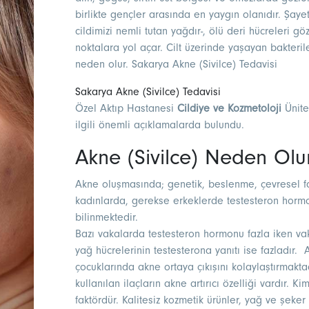
birlikte gençler arasında en yaygın olanıdır. Şaye
cildimizi nemli tutan yağdır-, ölü deri hücreleri gö
noktalara yol açar. Cilt üzerinde yaşayan bakteriler
neden olur. Sakarya Akne (Sivilce) Tedavisi
Sakarya Akne (Sivilce) Tedavisi
Özel Aktıp Hastanesi
Cildiye ve Kozmetoloji
Ünite
ilgili önemli açıklamalarda bulundu.
Akne (Sivilce) Neden Olu
Akne oluşmasında; genetik, beslenme, çevresel fa
kadınlarda, gerekse erkeklerde testesteron horm
bilinmektedir.
Bazı vakalarda testesteron hormonu fazla iken va
yağ hücrelerinin testesterona yanıtı ise fazladır
çocuklarında akne ortaya çıkışını kolaylaştırmaktad
kullanılan ilaçların akne artırıcı özelliği vardır. K
faktördür. Kalitesiz kozmetik ürünler, yağ ve şeker 