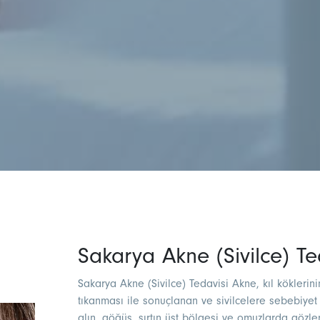
Sakarya Akne (Sivilce) Te
Sakarya Akne (Sivilce) Tedavisi Akne, kıl köklerini
tıkanması ile sonuçlanan ve sivilcelere sebebiyet 
alın, göğüs, sırtın üst bölgesi ve omuzlarda gözle