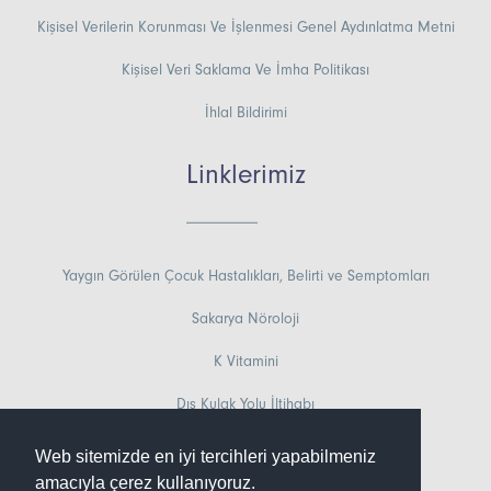
Kişisel Verilerin Korunması Ve İşlenmesi Genel Aydınlatma Metni
Kişisel Veri Saklama Ve İmha Politikası
İhlal Bildirimi
Linklerimiz
Yaygın Görülen Çocuk Hastalıkları, Belirti ve Semptomları
Sakarya Nöroloji
K Vitamini
Dış Kulak Yolu İltihabı
Sabahları Uyanamamak Neden Olur?
Web sitemizde en iyi tercihleri yapabilmeniz
amacıyla çerez kullanıyoruz.
Sakarya Çocuk Sağlığı ve Hastalıkları