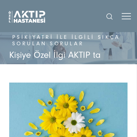
PSIKIYATRI İLE İLGILI SIKÇA
SORULAN SORULAR
Kişiye Özel İlgi AKTIP ta