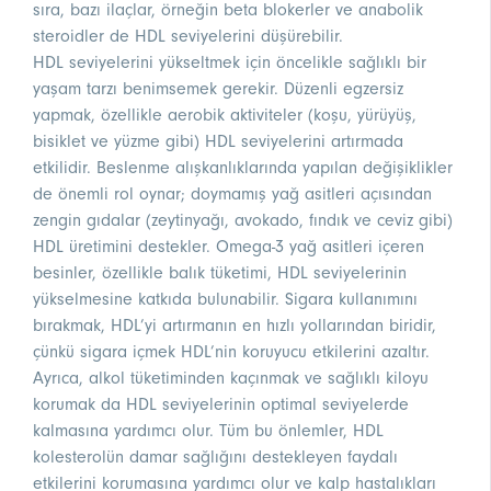
sıra, bazı ilaçlar, örneğin beta blokerler ve anabolik
steroidler de HDL seviyelerini düşürebilir.
HDL seviyelerini yükseltmek için öncelikle sağlıklı bir
yaşam tarzı benimsemek gerekir. Düzenli egzersiz
yapmak, özellikle aerobik aktiviteler (koşu, yürüyüş,
bisiklet ve yüzme gibi) HDL seviyelerini artırmada
etkilidir. Beslenme alışkanlıklarında yapılan değişiklikler
de önemli rol oynar; doymamış yağ asitleri açısından
zengin gıdalar (zeytinyağı, avokado, fındık ve ceviz gibi)
HDL üretimini destekler. Omega-3 yağ asitleri içeren
besinler, özellikle balık tüketimi, HDL seviyelerinin
yükselmesine katkıda bulunabilir. Sigara kullanımını
bırakmak, HDL’yi artırmanın en hızlı yollarından biridir,
çünkü sigara içmek HDL’nin koruyucu etkilerini azaltır.
Ayrıca, alkol tüketiminden kaçınmak ve sağlıklı kiloyu
korumak da HDL seviyelerinin optimal seviyelerde
kalmasına yardımcı olur. Tüm bu önlemler, HDL
kolesterolün damar sağlığını destekleyen faydalı
etkilerini korumasına yardımcı olur ve kalp hastalıkları