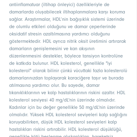
antiinflamatuar (iltihap önleyici) özellikleriyle de
damarlarda oluşabilecek iltihaplanmalara karşı koruma
sağlar. Araştırmalar, HDL’nin bağışıklık sistemi üzerinde
de olumlu etkileri olduğunu ve damar çeperlerinde
oksidatif stresin azaltılmasına yardımcı olduğunu
göstermektedir. HDL ayrıca nitrik oksit üretimini artırarak
damarların genişlemesini ve kan akışının
düzenlenmesini destekler, böylece tansiyon kontrolüne
de katkıda bulunur. HDL kolesterol, genellikle "iyi
kolesterol" olarak bilinir çünkü vücuttaki fazla kolesterolü
damarlarınızdan toplayarak karaciğere taşır ve burada
atılmasına yardımcı olur. Bu sayede, damar
tıkanıklıklarının ve kalp hastalıklarının riskini azaltır. HDL
kolesterol seviyesi 40 mg/dL'nin üzerinde olmalıdır.
Kadınlar için bu değer genellikle 50 mg/dL'nin üzerinde
olmalıdır. Yüksek HDL kolesterol seviyeleri kalp sağlığını
koruyabilirken, düşük HDL kolesterol seviyeleri kalp
hastalıkları riskini artırabilir. HDL kolesterol düşüklüğü,
genellikle kötü beslenme alışkanlıkları, hareketsiz