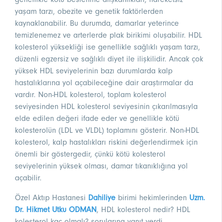
yaşam tarzı, obezite ve genetik faktörlerden
kaynaklanabilir. Bu durumda, damarlar yeterince
temizlenemez ve arterlerde plak birikimi oluşabilir. HDL
kolesterol yüksekliği ise genellikle sağlıklı yaşam tarzı,
düzenli egzersiz ve sağlıklı diyet ile ilişkilidir. Ancak çok
yüksek HDL seviyelerinin bazı durumlarda kalp
hastalıklarına yol açabileceğine dair araştırmalar da
vardır. Non-HDL kolesterol, toplam kolesterol
seviyesinden HDL kolesterol seviyesinin çıkarılmasıyla
elde edilen değeri ifade eder ve genellikle kötü
kolesterolün (LDL ve VLDL) toplamını gösterir. Non-HDL
kolesterol, kalp hastalıkları riskini değerlendirmek için
önemli bir göstergedir, çünkü kötü kolesterol
seviyelerinin yüksek olması, damar tıkanıklığına yol
açabilir.
Özel Aktıp Hastanesi
Dahiliye
birimi hekimlerinden
Uzm.
Dr. Hikmet Utku ODMAN
, HDL kolesterol nedir? HDL
kolesterol kaç olmalı? sorularına yanıt verdi.