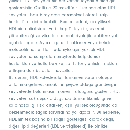
yüksek HDL seviyelerinin her zaman faydalı olmadığını
göstermiştir. Özellikle 90 mg/dL’nin üzerinde olan HDL
seviyeleri, bazı bireylerde paradoksal olarak kalp
hastalığı riskini artırabilir. Bunun nedeni, çok yüksek
HDL’nin antioksidan ve iltihap önleyici işlevlerini
yitirebileceği ve vücutta anormal biyolojik tepkilere yol
açabileceğidir. Ayrıca, genetik faktörler veya belirli
metabolik hastalıklar nedeniyle aşırı yüksek HDL
seviyelerine sahip olan bireylerde kalp-damar
hastalıkları ve hatta bazı kanser türleriyle ilişkili risklerin
arttığına dair bulgular mevcuttur.
Bu durum, HDL kolesterolün tamamen zararlı olduğu
anlamına gelmez, ancak her şeyde olduğu gibi dengeli
seviyelerde bulunmasının önemli olduğunu gösterir. HDL
seviyeleri çok düşük olduğunda damar tıkanıklığı ve
kalp hastalığı riski artarken, aşırı yüksek olduğunda da
beklenmedik sağlık sorunlarına yol açabilir. Bu nedenle,
HDL’nin tek başına bir sağlık göstergesi olarak değil,
diğer lipid değerleri (LDL ve trigliserid) ile birlikte