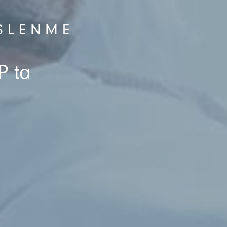
ESLENME
P ta