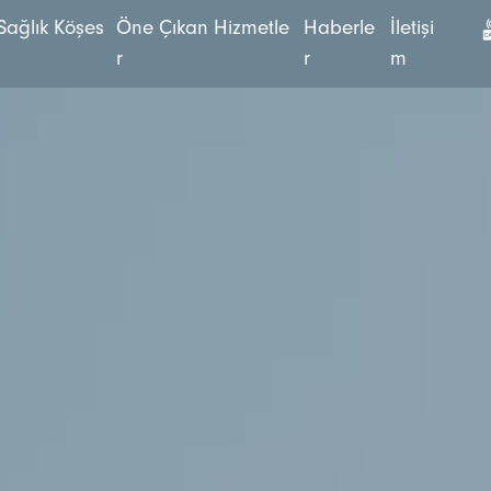
S
a
ğ
l
ı
k
K
ö
ş
e
s
Ö
n
e
Ç
ı
k
a
n
H
i
z
m
e
t
l
e
H
a
b
e
r
l
e
İ
l
e
t
i
ş
i
i
r
r
m