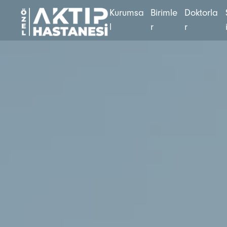
K
u
r
u
m
s
a
B
i
r
i
m
l
e
D
o
k
t
o
r
l
a
l
r
r