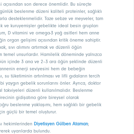
 açısından son derece önemlidir. Bu süreçte
 günlük beslenme düzeni kaliteli proteinler, sağlıklı
arla desteklenmelidir. Taze sebze ve meyveler, tam
balık ve kuruyemişler gebelikte ideal besin grupları
siyum, D vitamini ve omega-3 yağ asitleri hem anne
n organ gelişimi açısından kritik öneme sahiptir.
mak, sıvı alımını artırmak ve düzenli öğün
çin temel unsurlardır. Hamilelik döneminde yalnızca
Gün içinde 3 ana ve 2–3 ara öğün şeklinde düzenli
annenin enerji seviyesini hem de bebeğin
, su tüketiminin artırılması ve lifli gıdaların tercih
ibi yaygın gebelik sorunlarını önler. Ayrıca, doktor
l takviyeleri düzenli kullanılmalıdır. Beslenme
ürecinin gidişatına göre bireysel olarak
 Doğru beslenme yaklaşımı, hem sağlıklı bir gebelik
n güçlü bir temel oluşturur.
ı hekimlerinden
Diyetisyen Gülben Ataman
;
rerek uyarılarda bulundu.