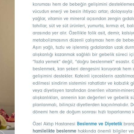
koruması hem de bebeğin gelişimini desteklemesi
vücudun enerji ve besin ihtiyacı artar; dolayısıyla
yağlar, vitamin ve mineral açısından zengin gıdal
tahıllar, süt ve süt ürünleri, yumurta, kırmızı et, 
arasında yer alır. Özellikle folik asit, demir, kal
metabolizmasının düzenli çalışması hem de bebeği
Aşırı yağlı, tuzlu ve işlenmiş gıdalardan uzak dur
alışkanlığı kazanmak sağlıklı bir gebelik süreci i
“fazla yemek” değil, “doğru beslenmek” esastır. 
beslenmek, kan şekeri dengesini koruyarak hem 
gelişimini destekler. Kafeinli içeceklerin azaltılması
edilmesi sindirim sistemini rahatlatır ve kabızlık g
veya diyetisyen tarafından önerilen vitamin-minera
alışkanlıkları, annenin kan değerleri ve gebelik s
planlanmalı, bilinçsiz diyetlerden kaçınılmalıdır.
dönemi hem de doğum sonrası hızlı toparlanma içi
Özel Aktıp Hastanesi
Beslenme ve Diyetetik
branş
hamilelikte beslenme
hakkında önemli bilgiler ve