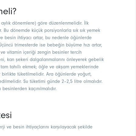
meli?
aylık dönemlere) göre düzenlenmelidir. İlk
lür. Bu dönemde küçük porsiyonlarla sık sık yemek
 ve besin ihtiyacı artar, bu nedenle öğünlerde
 Üçüncü trimesterde ise bebeğin büyüme hızı artar,
r ve vitamin içeriği zengin besinler tercih
eni, kan şekeri dalgalanmalarını önleyerek gebelik
ir, tam tahıllı ekmek; öğle ve akşam yemeklerinde
 birlikte tüketilmelidir. Ara öğünlerde yoğurt,
dilmelidir. Su tüketimi günde 2–2,5 litre olmalıdır.
ı besinlerden kaçınılmalıdır.
esi
ji ve besin ihtiyaçlarını karşılayacak şekilde