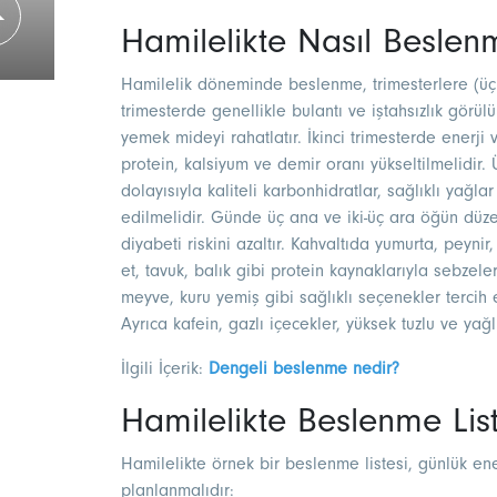
Hamilelikte Nasıl Beslen
Hamilelik döneminde beslenme, trimesterlere (üç 
trimesterde genellikle bulantı ve iştahsızlık görü
yemek mideyi rahatlatır. İkinci trimesterde enerji
protein, kalsiyum ve demir oranı yükseltilmelidir.
dolayısıyla kaliteli karbonhidratlar, sağlıklı yağla
edilmelidir. Günde üç ana ve iki-üç ara öğün düz
diyabeti riskini azaltır. Kahvaltıda yumurta, peyn
et, tavuk, balık gibi protein kaynaklarıyla sebzeler
meyve, kuru yemiş gibi sağlıklı seçenekler tercih e
Ayrıca kafein, gazlı içecekler, yüksek tuzlu ve yağl
İlgili İçerik:
Dengeli beslenme nedir?
Hamilelikte Beslenme List
Hamilelikte örnek bir beslenme listesi, günlük ener
planlanmalıdır: