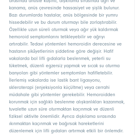
arasında anüste kaşıntı, dışkılama sırasında ağrı ve
kanama, anüs çevresinde hassasiyet ve şişlik bulunur.
Bazı durumlarda hastalar, anüs bölgesinde bir yumru
hissedebilir ve bu durum oturmayı bile zorlaştırabilir.
Özellikle uzun süreli oturmak veya ağır yük kaldırmak
hemoroid semptomlarını tetikleyebilir ve ağrıyı
artırabilir. Tedavi yöntemleri hemoroidin derecesine ve
hastanın şikâyetlerinin şiddetine göre değişir. Hafif
vakalarda bol lifli gıdalarla beslenmek, yeterli su
tüketmek, düzenli egzersiz yapmak ve sıcak su oturma
banyoları gibi yöntemler semptomları hafifletebilir.
İlerlemiş vakalarda ise lastik bant ligasyonu,
skleroterapi (enjeksiyonla küçültme) veya cerrahi
müdahale gibi yöntemler gerekebilir. Hemoroidden
korunmak için sağlıklı beslenme alışkanlıkları kazanmak,
tuvalette uzun süre oturmaktan kaçınmak ve düzenli
fiziksel aktivite önemlidir. Ayrıca dışkılama sırasında
ıkınmaktan kaçınmak ve bağırsak hareketlerini
düzenlemek için lifli gıdaları artırmak etkili bir önlemdir.