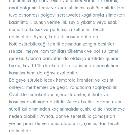
hafifletmek için bazı etkili yöntemler vardır. İlk olarak,
anal bölgenin temiz ve kuru tutulması çok önemlidir. Her
tuvalet sonrası bölgeyi sert tuvalet kağıtlarıyla silmekten
kaçınılmalı, bunun yerine ılık suyla yıkama veya ıslak
mendil (alkolsüz ve parfümsüz) kullanımı tercih
edilmelidir. Ayrıca, kabızlık basuru daha da
kötüleştirebileceği için lif açısından zengin besinler
(sebze, meyve, tam tahıllar) tüketmek ve bol su içmek
gerekir. Oturma banyoları da oldukça etkilidir; günde
birkaç kez 10-15 dakika ılık su içerisinde oturmak hem
kaşıntıyı hem de ağrıyı azaltabilir.
Bölgeye sürülebilecek hemoroid kremleri ve kaşıntı
önleyici merhemler de geçici rahatlama sağlayabilir.
Özellikle hidrokortizon içeren kremler, iltihabı ve
kaşıntıyı azaltmada etkilidir. Ancak bu tür ilaçların uzun
süreli kullanımından kaçınılmalıdır çünkü ciltte incelmeye
neden olabilir. Ayrıca, dar ve sentetik iç çamaşırları
yerine pamuklu ve nefes alabilen iç çamaşırları tercih
edilmelidir.