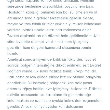
ağrı kesici ilaçlarla kontrol altına alınabilir. İyileşme
sürecinde beslenme alışkanlıkları büyük önem taşır.
Hastaların kabızlığı önlemek için bol su içmeleri ve lif
açısından zengin gıdalar tüketmeleri gerekir. Sebze,
meyve ve tam tahıllı ürünler dışkının yumuşak kalmasına
yardımcı olarak tuvalet sırasında zorlanmayı önler.
Tuvalet alışkanlıkları da düzenli hale getirilmelidir. Uzun
süre tuvalette oturmak ve ıkınmak hem iyileşmeyi
geciktirir hem de yeni hemoroid oluşumuna zemin
hazırlar.
Ameliyat sonrası hijyen de kritik bir faktördür. Tuvalet
sonrası bölgenin temizliğine dikkat edilmeli, sert tuvalet
kağıtları yerine ılık suyla nazikçe temizlik yapılmalıdır.
Bazı hastalar için günde birkaç kez ılık oturma banyoları
önerilebilir. Bu banyolar, bölgedeki kan dolaşımını
artırarak ağrıyı hafifletir ve iyileşmeyi hızlandırır. Fiziksel
aktivite konusunda ise hastaların ilk günlerde ağır
kaldırmaktan ve uzun süre ayakta kalmaktan kaçınmaları
gerekir. Ancak hafif yürüyüşler kan dolaşımını