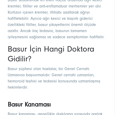
Basur tedavisinde en etkili ilaçlar arasında ağrı kesici
kremler, fitiller ve anti-enflamatuar merhemler yer alır.
Kortizon içeren kremler, iltihabı azaltarak ağrıyı
hafifletebilir. Ayrıca ağrı kesici ve kaşıntı giderici
özellikteki fitiller, basur şikayetlerini önemli ölçüde
azaltır. Ancak ilaç tedavisi, basurun tamamen
iyileşmesini sağlamaz ve sadece semptomları hafifletir.
Basur İçin Hangi Doktora
Gidilir?
Basur şüphesi olan hastalar, bir Genel Cerrahi
Uzmanına başvurmalıdır. Genel cerrahi uzmanları,
hemoroid teşhisi ve tedavisi konusunda uzmanlaşmış
hekimlerdir.
Basur Kanaması
Basur kanaması, genellikle dışkılama sırasında parlak