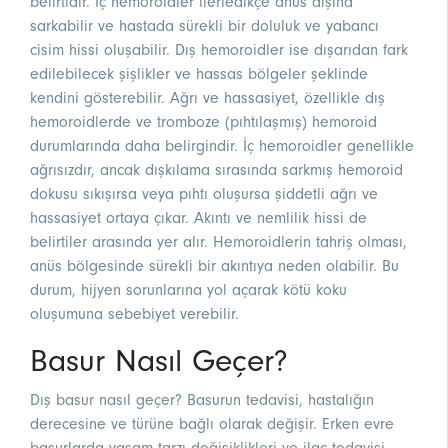
belirtidir. İç hemoroidler ilerledikçe anüs dışına
sarkabilir ve hastada sürekli bir doluluk ve yabancı
cisim hissi oluşabilir. Dış hemoroidler ise dışarıdan fark
edilebilecek şişlikler ve hassas bölgeler şeklinde
kendini gösterebilir. Ağrı ve hassasiyet, özellikle dış
hemoroidlerde ve tromboze (pıhtılaşmış) hemoroid
durumlarında daha belirgindir. İç hemoroidler genellikle
ağrısızdır, ancak dışkılama sırasında sarkmış hemoroid
dokusu sıkışırsa veya pıhtı oluşursa şiddetli ağrı ve
hassasiyet ortaya çıkar. Akıntı ve nemlilik hissi de
belirtiler arasında yer alır. Hemoroidlerin tahriş olması,
anüs bölgesinde sürekli bir akıntıya neden olabilir. Bu
durum, hijyen sorunlarına yol açarak kötü koku
oluşumuna sebebiyet verebilir.
Basur Nasıl Geçer?
Dış basur nasıl geçer? Basurun tedavisi, hastalığın
derecesine ve türüne bağlı olarak değişir. Erken evre