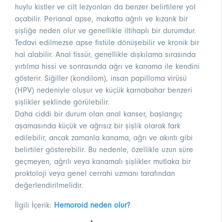
huylu kistler ve cilt lezyonları da benzer belirtilere yol
açabilir. Perianal apse, makatta ağrılı ve kızarık bir
şişliğe neden olur ve genellikle iltihaplı bir durumdur.
Tedavi edilmezse apse fistüle dönüşebilir ve kronik bir
hal alabilir. Anal fissür, genellikle dışkılama sırasında
yırtılma hissi ve sonrasında ağrı ve kanama ile kendini
gösterir. Siğiller (kondilom), insan papilloma virüsü
(HPV) nedeniyle oluşur ve küçük karnabahar benzeri
şişlikler şeklinde görülebilir.
Daha ciddi bir durum olan anal kanser, başlangıç
aşamasında küçük ve ağrısız bir şişlik olarak fark
edilebilir, ancak zamanla kanama, ağrı ve akıntı gibi
belirtiler gösterebilir. Bu nedenle, özellikle uzun süre
geçmeyen, ağrılı veya kanamalı şişlikler mutlaka bir
proktoloji veya genel cerrahi uzmanı tarafından
değerlendirilmelidir.
İlgili İçerik:
Hemoroid neden olur?