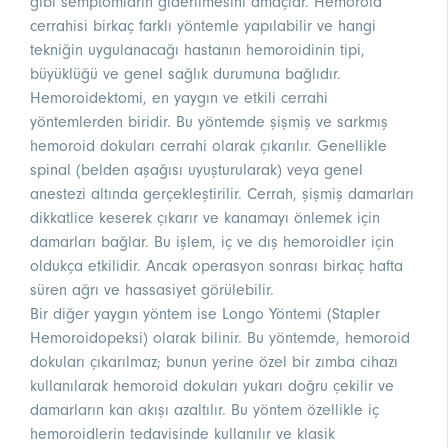
gibi semptomların giderilmesini amaçlar. Hemoroid
cerrahisi birkaç farklı yöntemle yapılabilir ve hangi
tekniğin uygulanacağı hastanın hemoroidinin tipi,
büyüklüğü ve genel sağlık durumuna bağlıdır.
Hemoroidektomi, en yaygın ve etkili cerrahi
yöntemlerden biridir. Bu yöntemde şişmiş ve sarkmış
hemoroid dokuları cerrahi olarak çıkarılır. Genellikle
spinal (belden aşağısı uyuşturularak) veya genel
anestezi altında gerçekleştirilir. Cerrah, şişmiş damarları
dikkatlice keserek çıkarır ve kanamayı önlemek için
damarları bağlar. Bu işlem, iç ve dış hemoroidler için
oldukça etkilidir. Ancak operasyon sonrası birkaç hafta
süren ağrı ve hassasiyet görülebilir.
Bir diğer yaygın yöntem ise Longo Yöntemi (Stapler
Hemoroidopeksi) olarak bilinir. Bu yöntemde, hemoroid
dokuları çıkarılmaz; bunun yerine özel bir zımba cihazı
kullanılarak hemoroid dokuları yukarı doğru çekilir ve
damarların kan akışı azaltılır. Bu yöntem özellikle iç
hemoroidlerin tedavisinde kullanılır ve klasik