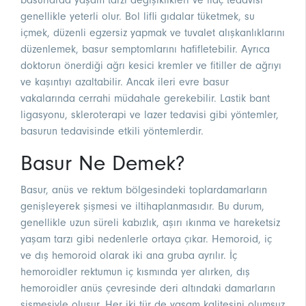
basurlarda yaşam tarzı değişiklikleri ve ilaç tedavisi
genellikle yeterli olur. Bol lifli gıdalar tüketmek, su
içmek, düzenli egzersiz yapmak ve tuvalet alışkanlıklarını
düzenlemek, basur semptomlarını hafifletebilir. Ayrıca
doktorun önerdiği ağrı kesici kremler ve fitiller de ağrıyı
ve kaşıntıyı azaltabilir. Ancak ileri evre basur
vakalarında cerrahi müdahale gerekebilir. Lastik bant
ligasyonu, skleroterapi ve lazer tedavisi gibi yöntemler,
basurun tedavisinde etkili yöntemlerdir.
Basur Ne Demek?
Basur, anüs ve rektum bölgesindeki toplardamarların
genişleyerek şişmesi ve iltihaplanmasıdır. Bu durum,
genellikle uzun süreli kabızlık, aşırı ıkınma ve hareketsiz
yaşam tarzı gibi nedenlerle ortaya çıkar. Hemoroid, iç
ve dış hemoroid olarak iki ana gruba ayrılır. İç
hemoroidler rektumun iç kısmında yer alırken, dış
hemoroidler anüs çevresinde deri altındaki damarların
şişmesiyle oluşur. Her iki tür de yaşam kalitesini olumsuz